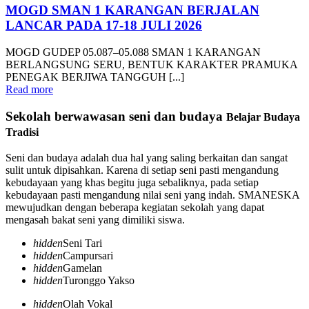
MOGD SMAN 1 KARANGAN BERJALAN
LANCAR PADA 17-18 JULI 2026
MOGD GUDEP 05.087–05.088 SMAN 1 KARANGAN
BERLANGSUNG SERU, BENTUK KARAKTER PRAMUKA
PENEGAK BERJIWA TANGGUH [...]
Read more
Sekolah berwawasan seni dan budaya
Belajar Budaya
Tradisi
Seni dan budaya adalah dua hal yang saling berkaitan dan sangat
sulit untuk dipisahkan. Karena di setiap seni pasti mengandung
kebudayaan yang khas begitu juga sebaliknya, pada setiap
kebudayaan pasti mengandung nilai seni yang indah. SMANESKA
mewujudkan dengan beberapa kegiatan sekolah yang dapat
mengasah bakat seni yang dimiliki siswa.
hidden
Seni Tari
hidden
Campursari
hidden
Gamelan
hidden
Turonggo Yakso
hidden
Olah Vokal