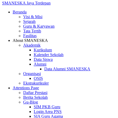
SMANESKA
Jaya Terdepan
Beranda
Visi & Misi
Sejarah
Guru & Karyawan
Tata Tertib
Fasilitas
About SMANESKA
Akademik
Kurikulum
Kalender Sekolah
Data Siswa
Alumni
Data Alumni SMANESKA
Organisasi
OSIS
Ekstrakurikuler
Attentions Page
Daftar Prestasi
Berita Sekolah
Gu-Blog
SIM PKB Guru
Login Area PNS
SIA Guru Agama