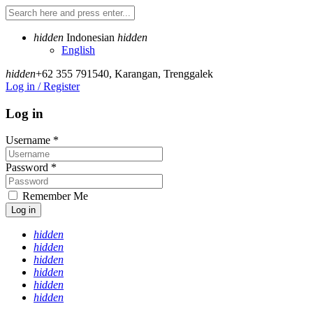
hidden
Indonesian
hidden
English
hidden
+62 355 791540
,
Karangan, Trenggalek
Log in / Register
Log in
Username
*
Password
*
Remember Me
Log in
hidden
hidden
hidden
hidden
hidden
hidden