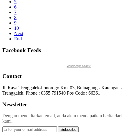
5
6
7
8
9
10
Next
End
Facebook Feeds
Visualscope Seattle
Contact
Jl. Raya Trenggalek-Ponorogo Km. 03, Buluagung - Karangan -
Trenggalek. Phone : 0355 791540 Pos Code : 66361
Newsletter
Dengan mendaftarkan email, anda akan mendapatkan berita dari
kami.
Subscibe