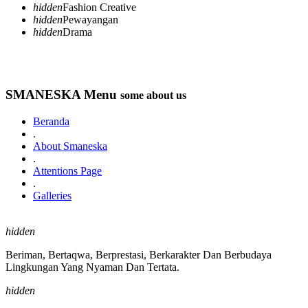
hidden
Fashion Creative
hidden
Pewayangan
hidden
Drama
SMANESKA Menu
some about us
Beranda
.
About Smaneska
.
Attentions Page
.
Galleries
hidden
Beriman, Bertaqwa, Berprestasi, Berkarakter Dan Berbudaya
Lingkungan Yang Nyaman Dan Tertata.
hidden