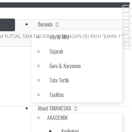
hid
hid
Beranda
hid
hid
M FUTSAL SMA NEGERI 1 KARANGAN (B) RAIH “JUARA 1”
Visi & Misi
hid
hid
Sejarah
Guru & Karyawan
Tata Tertib
Fasilitas
About SMANESKA
AKADEMIK
Kurikulum