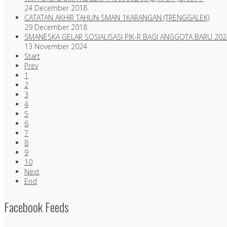
24 December 2018
CATATAN AKHIR TAHUN SMAN 1KARANGAN (TRENGGALEK)
29 December 2018
SMANESKA GELAR SOSIALISASI PIK-R BAGI ANGGOTA BARU 202
13 November 2024
Start
Prev
1
2
3
4
5
6
7
8
9
10
Next
End
Facebook Feeds