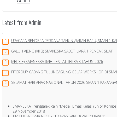
Latest from Admin
UPACARA BENDERA PERDANA TAHUN AJARAN BARU, SMAN 1 K
GALUH AJENG (XII B) SMANESKA SABET JUARA 1 PENCAK SILAT
JAFI (X E) SMANESKA RAIH PESILAT TERBAIK TAHUN 2026
FIFGROUP CABANG TULUNGAGUNG GELAR WORKSHOP DI SMA
SELAMAT HARI ANAK NASIONAL TAHUN 2026 SMAN 1 KARANGA
SMANESKA Trenggalek Raih "Medali Emas Kelas Yunior Komite
29 November 2018
TIM FUTSAL SMA NEGERI 1 KARANGAN (B) RAIH “JUARA 1”