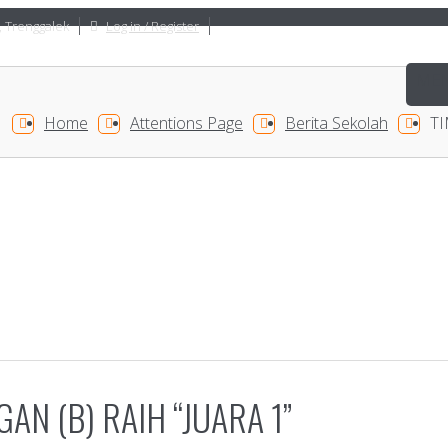
, Trenggalek
Log in / Register
Home
Attentions Page
Berita Sekolah
TI
AN (B) RAIH “JUARA 1”