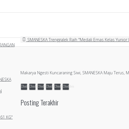
SMANESKA Trenggalek Raih "Medali Emas Kelas Yunior 
ARANGAN
Makarya Ngesti Kuncaraning Siwi, SMANESKA Maju Terus, M
NESKA
hidden
hidden
hidden
hidden
hidden
hidden
N
Posting Terakhir
 61 KG"