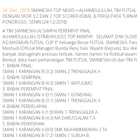
24 Dec 2018
SMANESKA TOP NEWS>>ALHAMDULILLAH, TIM FUTSAL SM
1
2
3
4
5
DENGAN SKOR 3:2 DAN 2 TOP SCORER (IQBAL & FERGI) PADA TURN
PONOROGO, SENIN (24/12/2018)
# TIM SMANESKA (A) SAMPAI PEREMPAT FINAL
ALHAMDULILLAH, ISTIMEWA JOSS TOP MANTAP.. SELAMAT DAN SUSKES a
AS) MAGMUN FUTSAL CUP II" Keluarga Besar FUTSAL SMANESKA, Para Pe
Mashudi (Official Manager) Bunda Reny Yulis Wiyanti (Kepsek), Ibu 
banyak dianugerahi prestasi terbaik. Aamiin Aamiin Ya Robbal'alaami
Berikut data hasil pertandingan TIM FUTSAL SMANESKA (A) dan TIM 
1. BABAK FINAL:
SMAN 1 KARANGAN B (3:2) SMAN 2 TRENGGALEK A
2. BABAK SEMIFINAL:
SMAN 1 KARANGAN B (4:0) SMKN 1 WATULIMO
3. BABAK PEREMPAT FINAL:
SMAN 1 KARANGAN A (0:1) SMAN 1 GONDANG
SMAN 1 KARANGAN B (3:1) SMAN 1 TRENGGALEK A
4. BABAK PERDELAPAN:
SMAN 1 KARANGAN A (1:0) MAN 1 TRENGGALEK A
SMAN 1 KARANGAN B (4:3) MA DARUSSALAM T.A
5. BABAK PENYISIHAN:
SMAN 1 KARANGAN A (9:0) SMK MUHAMMADIYAH 2 TA
SMAN 1 KARANGAN B (7:2) SMKN 1 SURUH B