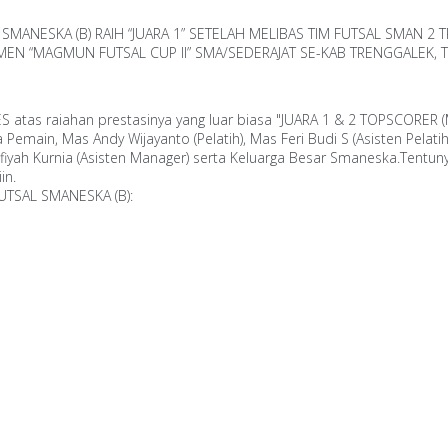
ANESKA (B) RAIH “JUARA 1” SETELAH MELIBAS TIM FUTSAL SMAN 2 T
AMEN “MAGMUN FUTSAL CUP II” SMA/SEDERAJAT SE-KAB TRENGGALEK
tas raiahan prestasinya yang luar biasa "JUARA 1 & 2 TOPSCORER (
main, Mas Andy Wijayanto (Pelatih), Mas Feri Budi S (Asisten Pelati
Aliefiyah Kurnia (Asisten Manager) serta Keluarga Besar Smaneska.Ten
in.
FUTSAL SMANESKA (B):