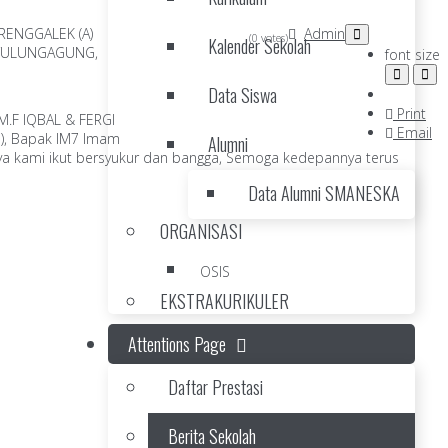
RENGGALEK (A)
Admin
(0 votes)
Kalender Sekolah
, TULUNGAGUNG,
font size
Data Siswa
Print
M.F IQBAL & FERGI
Email
h), Bapak IM7 Imam
Alumni
tunya kami ikut bersyukur dan bangga, Semoga kedepannya terus
Data Alumni SMANESKA
ORGANISASI
OSIS
EKSTRAKURIKULER
Attentions Page
Daftar Prestasi
Berita Sekolah