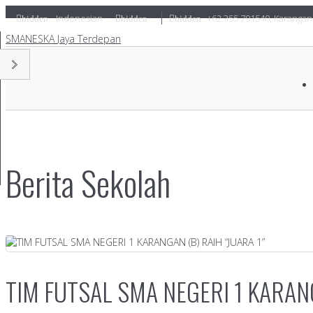
Indonesian
+62 355 791540
,
Karangan
hidden
hidden
hidden
SMANESKA
Jaya Terdepan
Berita Sekolah
TIM FUTSAL SMA NEGERI 1 KARANG