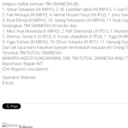
Adapun daftar pemain TIM SMANESKA (B) :
1. Akbar Setiawan (XII MIPA1), 2. M. Fadzillah Iqbal (XII MIPA1), 3. Ivan
5. Faik Muhaya (XII MIPA5, 6. Akmal Hisyam Fauzi (XII IPS2), 7. Joko San
9. Rizal Efendi (XI MIPA1), 10. Gilang Febriyanto (XI MIPA3), 11. Rudi Sup
Sedangkan TIM SMANESKA (A) terdiri dari:
1. Miko Arya Novanda (X MIPA5), 2. Rafi Shananda J (X IPS1), 3. Muhamm
5. Dhimas Sandy A. (X IPS2), 6. Yusub Ubaidillah (X IPS4), 7. Yoga (XI M
9. Yugis Farhan (XI MIPA5), 10. Dhoni Yulianto (XI IPS1), 11. Hanung Gus Sa
Dan tak lupa kami haturkan banyak terimakasih kepada yth Orang 
Teruntuk TIM FUTSAL SMANESKA.
MAKARYA NGESTI KUNCARANING SIWI, TIM FUTSAL SMANESKA MAJU T
Reportase: Bapak IM7
(Om Mujiono Leo/admin)
Operator Website:
(Fauzi)
Admin