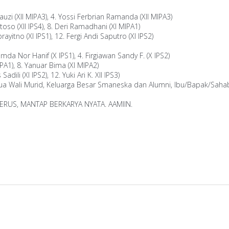
 Fauzi (XII MIPA3), 4. Yossi Ferbrian Ramanda (XII MIPA3)
toso (XII IPS4), 8. Deri Ramadhani (XI MIPA1)
rayitno (XI IPS1), 12. Fergi Andi Saputro (XI IPS2)
da Nor Hanif (X IPS1), 4. Firgiawan Sandy F. (X IPS2)
IPA1), 8. Yanuar Bima (XI MIPA2)
dili (XI IPS2), 12. Yuki Ari K. XII IPS3)
Tua Wali Murid, Keluarga Besar Smaneska dan Alumni, Ibu/Bapak/Saha
ERUS, MANTAP BERKARYA NYATA. AAMIIN.