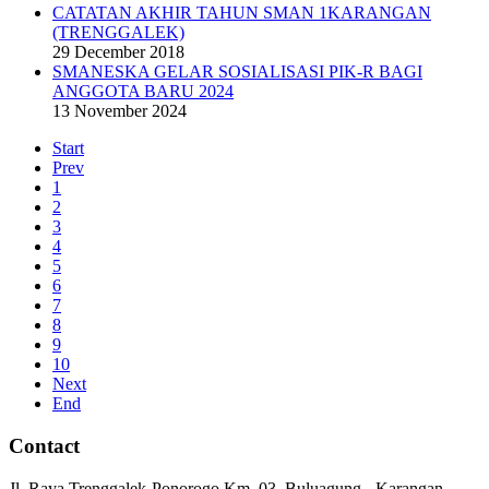
CATATAN AKHIR TAHUN SMAN 1KARANGAN
(TRENGGALEK)
29 December 2018
SMANESKA GELAR SOSIALISASI PIK-R BAGI
ANGGOTA BARU 2024
13 November 2024
Start
Prev
1
2
3
4
5
6
7
8
9
10
Next
End
Contact
Jl. Raya Trenggalek-Ponorogo Km. 03, Buluagung - Karangan -