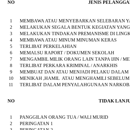
NO
JENIS PELANGGAN B
1
MEMBAWA ATAU MENYEBARKAN SELEBARAN 
2
MELAKUKAN SEGALA BENTUK KEGIATAN YANG
3
MELAKUKAN TINDAKAN PREMANISME DI LIN
4
MEMBAWA ATAU MINUM MINUMAN KERAS
5
TERLIBAT PERKELAHIAN
6
MEMALSU RAPORT / DOKUMEN SEKOLAH
7
MENGAMBIL MILIK ORANG LAIN TANPA IJIN / M
8
TERLIBAT PERKARA KRIMINAL / ANARKHIS
9
MEMBUAT DAN ATAU MENJADI PELAKU DALAM 
10
MENIKAH ,HAMIL ATAU MENGHAMILI SEBELUM
11
TERLIBAT DALAM PENYALAHGUNAAN NARKOBA
NO
TIDAK LANJU
1
PANGGILAN ORANG TUA / WALI MURID
2
PERINGATAN 1
3
PERINGATAN 2