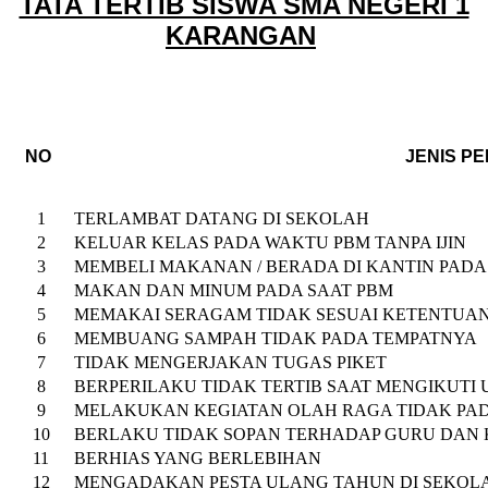
TATA TERTIB SISWA SMA NEGERI 1
KARANGAN
NO
JENIS PELANGGARA
1
TERLAMBAT DATANG DI SEKOLAH
2
KELUAR KELAS PADA WAKTU PBM TANPA IJIN
3
MEMBELI MAKANAN / BERADA DI KANTIN PAD
4
MAKAN DAN MINUM PADA SAAT PBM
5
MEMAKAI SERAGAM TIDAK SESUAI KETENTUA
6
MEMBUANG SAMPAH TIDAK PADA TEMPATNYA
7
TIDAK MENGERJAKAN TUGAS PIKET
8
BERPERILAKU TIDAK TERTIB SAAT MENGIKUTI
9
MELAKUKAN KEGIATAN OLAH RAGA TIDAK PA
10
BERLAKU TIDAK SOPAN TERHADAP GURU DAN
11
BERHIAS YANG BERLEBIHAN
12
MENGADAKAN PESTA ULANG TAHUN DI SEKOL