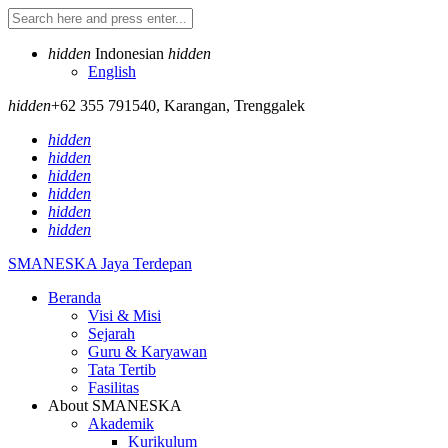
hidden
Indonesian
hidden
English
hidden
+62 355 791540
,
Karangan, Trenggalek
hidden
hidden
hidden
hidden
hidden
hidden
SMANESKA
Jaya Terdepan
Beranda
Visi & Misi
Sejarah
Guru & Karyawan
Tata Tertib
Fasilitas
About SMANESKA
Akademik
Kurikulum