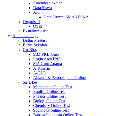
Kalender Sekolah
Data Siswa
Alumni
Data Alumni SMANESKA
Organisasi
OSIS
Ekstrakurikuler
Attentions Page
Daftar Prestasi
Berita Sekolah
Gu-Blog
SIM PKB Guru
Login Area PNS
SIA Guru Agama
A-Kinerja
A-GLD
Absensi & Pembelajaran Online
Sis-Blog
Mathematic Online Test
English Online Test
Physics Online Test
Biologi Online Test
Chemistry Online Test
Sociology online Test
Bahasa Indonesia Online Test