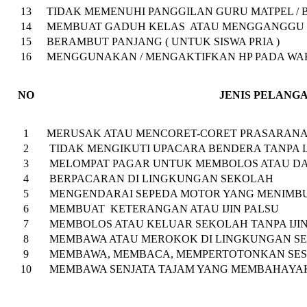
13
TIDAK MEMENUHI PANGGILAN GURU MATPEL / 
14
MEMBUAT GADUH KELAS ATAU MENGGANGGU
15
BERAMBUT PANJANG ( UNTUK SISWA PRIA )
16
MENGGUNAKAN / MENGAKTIFKAN HP PADA WA
NO
JENIS PELANGARAN 
1
MERUSAK ATAU MENCORET-CORET PRASARANA
2
TIDAK MENGIKUTI UPACARA BENDERA TANPA I
3
MELOMPAT PAGAR UNTUK MEMBOLOS ATAU D
4
BERPACARAN DI LINGKUNGAN SEKOLAH
5
MENGENDARAI SEPEDA MOTOR YANG MENIMB
6
MEMBUAT KETERANGAN ATAU IJIN PALSU
7
MEMBOLOS ATAU KELUAR SEKOLAH TANPA IJI
8
MEMBAWA ATAU MEROKOK DI LINGKUNGAN S
9
MEMBAWA, MEMBACA, MEMPERTOTONKAN SES
10
MEMBAWA SENJATA TAJAM YANG MEMBAHAYA