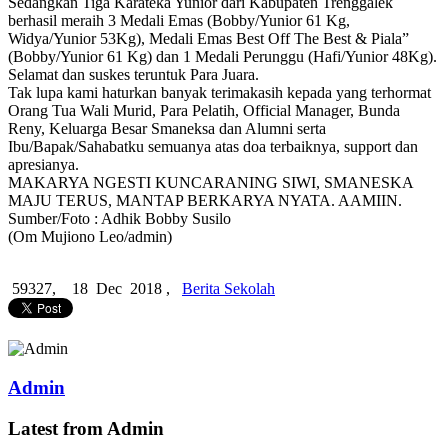
Sedangkan Tiga Karateka Yunior dari Kabupaten Trenggalek
berhasil meraih 3 Medali Emas (Bobby/Yunior 61 Kg,
Widya/Yunior 53Kg), Medali Emas Best Off The Best & Piala”
(Bobby/Yunior 61 Kg) dan 1 Medali Perunggu (Hafi/Yunior 48Kg).
Selamat dan suskes teruntuk Para Juara.
Tak lupa kami haturkan banyak terimakasih kepada yang terhormat
Orang Tua Wali Murid, Para Pelatih, Official Manager, Bunda
Reny, Keluarga Besar Smaneksa dan Alumni serta
Ibu/Bapak/Sahabatku semuanya atas doa terbaiknya, support dan
apresianya.
MAKARYA NGESTI KUNCARANING SIWI, SMANESKA
MAJU TERUS, MANTAP BERKARYA NYATA. AAMIIN.
Sumber/Foto : Adhik Bobby Susilo
(Om Mujiono Leo/admin)
59327,
18 Dec 2018 ,
Berita Sekolah
Admin
Latest from Admin