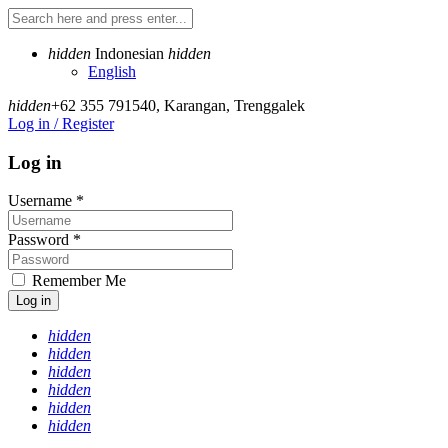
hidden
Indonesian
hidden
English
hidden
+62 355 791540
,
Karangan, Trenggalek
Log in / Register
Log in
Username
*
Password
*
Remember Me
Log in
hidden
hidden
hidden
hidden
hidden
hidden