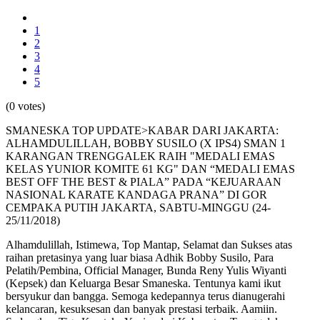
1
2
3
4
5
(0 votes)
SMANESKA TOP UPDATE>KABAR DARI JAKARTA:
ALHAMDULILLAH, BOBBY SUSILO (X IPS4) SMAN 1
KARANGAN TRENGGALEK RAIH "MEDALI EMAS
KELAS YUNIOR KOMITE 61 KG" DAN “MEDALI EMAS
BEST OFF THE BEST & PIALA” PADA “KEJUARAAN
NASIONAL KARATE KANDAGA PRANA” DI GOR
CEMPAKA PUTIH JAKARTA, SABTU-MINGGU (24-
25/11/2018)
Alhamdulillah, Istimewa, Top Mantap, Selamat dan Sukses atas
raihan pretasinya yang luar biasa Adhik Bobby Susilo, Para
Pelatih/Pembina, Official Manager, Bunda Reny Yulis Wiyanti
(Kepsek) dan Keluarga Besar Smaneska. Tentunya kami ikut
bersyukur dan bangga. Semoga kedepannya terus dianugerahi
kelancaran, kesuksesan dan banyak prestasi terbaik. Aamiin.