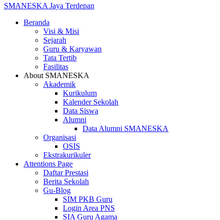
SMANESKA
Jaya Terdepan
Beranda
Visi & Misi
Sejarah
Guru & Karyawan
Tata Tertib
Fasilitas
About SMANESKA
Akademik
Kurikulum
Kalender Sekolah
Data Siswa
Alumni
Data Alumni SMANESKA
Organisasi
OSIS
Ekstrakurikuler
Attentions Page
Daftar Prestasi
Berita Sekolah
Gu-Blog
SIM PKB Guru
Login Area PNS
SIA Guru Agama