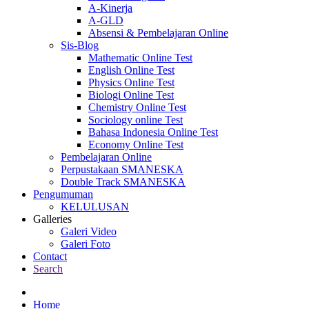
A-Kinerja
A-GLD
Absensi & Pembelajaran Online
Sis-Blog
Mathematic Online Test
English Online Test
Physics Online Test
Biologi Online Test
Chemistry Online Test
Sociology online Test
Bahasa Indonesia Online Test
Economy Online Test
Pembelajaran Online
Perpustakaan SMANESKA
Double Track SMANESKA
Pengumuman
KELULUSAN
Galleries
Galeri Video
Galeri Foto
Contact
Search
Home