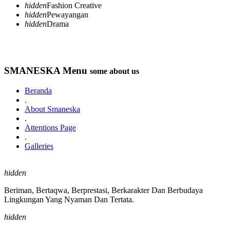
hidden
Fashion Creative
hidden
Pewayangan
hidden
Drama
SMANESKA Menu
some about us
Beranda
.
About Smaneska
.
Attentions Page
.
Galleries
hidden
Beriman, Bertaqwa, Berprestasi, Berkarakter Dan Berbudaya
Lingkungan Yang Nyaman Dan Tertata.
hidden