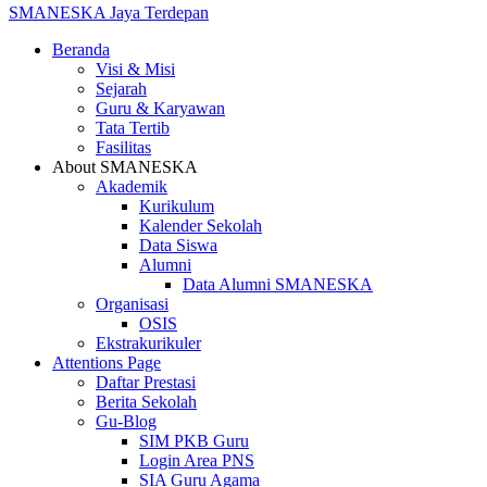
SMANESKA
Jaya Terdepan
Beranda
Visi & Misi
Sejarah
Guru & Karyawan
Tata Tertib
Fasilitas
About SMANESKA
Akademik
Kurikulum
Kalender Sekolah
Data Siswa
Alumni
Data Alumni SMANESKA
Organisasi
OSIS
Ekstrakurikuler
Attentions Page
Daftar Prestasi
Berita Sekolah
Gu-Blog
SIM PKB Guru
Login Area PNS
SIA Guru Agama