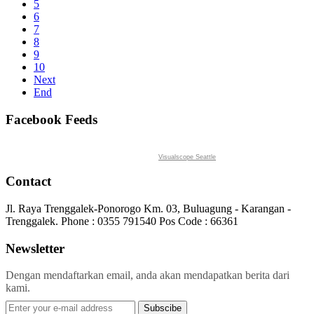
5
6
7
8
9
10
Next
End
Facebook Feeds
Visualscope Seattle
Contact
Jl. Raya Trenggalek-Ponorogo Km. 03, Buluagung - Karangan -
Trenggalek. Phone : 0355 791540 Pos Code : 66361
Newsletter
Dengan mendaftarkan email, anda akan mendapatkan berita dari
kami.
Subscibe