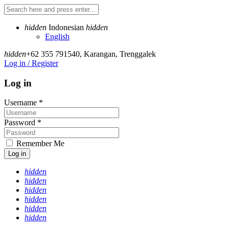
hidden
Indonesian
hidden
English
hidden
+62 355 791540
,
Karangan, Trenggalek
Log in / Register
Log in
Username
*
Password
*
Remember Me
Log in
hidden
hidden
hidden
hidden
hidden
hidden