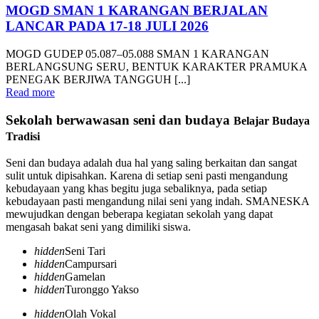
MOGD SMAN 1 KARANGAN BERJALAN
LANCAR PADA 17-18 JULI 2026
MOGD GUDEP 05.087–05.088 SMAN 1 KARANGAN
BERLANGSUNG SERU, BENTUK KARAKTER PRAMUKA
PENEGAK BERJIWA TANGGUH [...]
Read more
Sekolah berwawasan seni dan budaya
Belajar Budaya
Tradisi
Seni dan budaya adalah dua hal yang saling berkaitan dan sangat
sulit untuk dipisahkan. Karena di setiap seni pasti mengandung
kebudayaan yang khas begitu juga sebaliknya, pada setiap
kebudayaan pasti mengandung nilai seni yang indah. SMANESKA
mewujudkan dengan beberapa kegiatan sekolah yang dapat
mengasah bakat seni yang dimiliki siswa.
hidden
Seni Tari
hidden
Campursari
hidden
Gamelan
hidden
Turonggo Yakso
hidden
Olah Vokal