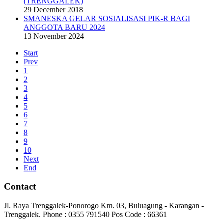
(TRENGGALEK)
29 December 2018
SMANESKA GELAR SOSIALISASI PIK-R BAGI
ANGGOTA BARU 2024
13 November 2024
Start
Prev
1
2
3
4
5
6
7
8
9
10
Next
End
Contact
Jl. Raya Trenggalek-Ponorogo Km. 03, Buluagung - Karangan -
Trenggalek. Phone : 0355 791540 Pos Code : 66361