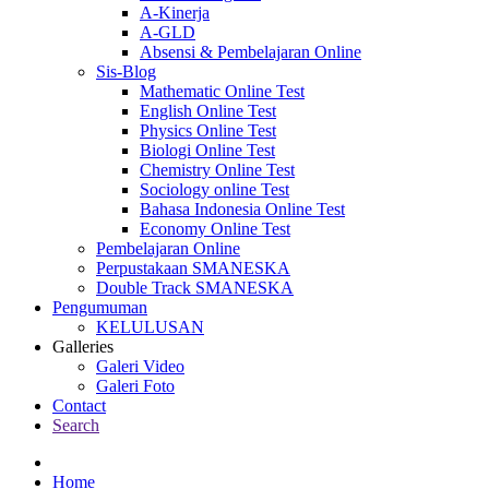
A-Kinerja
A-GLD
Absensi & Pembelajaran Online
Sis-Blog
Mathematic Online Test
English Online Test
Physics Online Test
Biologi Online Test
Chemistry Online Test
Sociology online Test
Bahasa Indonesia Online Test
Economy Online Test
Pembelajaran Online
Perpustakaan SMANESKA
Double Track SMANESKA
Pengumuman
KELULUSAN
Galleries
Galeri Video
Galeri Foto
Contact
Search
Home