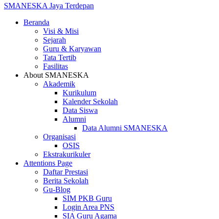
SMANESKA
Jaya Terdepan
Beranda
Visi & Misi
Sejarah
Guru & Karyawan
Tata Tertib
Fasilitas
About SMANESKA
Akademik
Kurikulum
Kalender Sekolah
Data Siswa
Alumni
Data Alumni SMANESKA
Organisasi
OSIS
Ekstrakurikuler
Attentions Page
Daftar Prestasi
Berita Sekolah
Gu-Blog
SIM PKB Guru
Login Area PNS
SIA Guru Agama