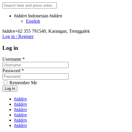
hidden
Indonesian
hidden
English
hidden
+62 355 791540
,
Karangan, Trenggalek
Log in / Register
Log in
Username
*
Password
*
Remember Me
Log in
hidden
hidden
hidden
hidden
hidden
hidden