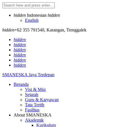
hidden
Indonesian
hidden
English
hidden
+62 355 791540
,
Karangan, Trenggalek
hidden
hidden
hidden
hidden
hidden
hidden
SMANESKA
Jaya Terdepan
Beranda
Visi & Misi
Sejarah
Guru & Karyawan
Tata Tertib
Fasilitas
About SMANESKA
Akademik
Kurikulum