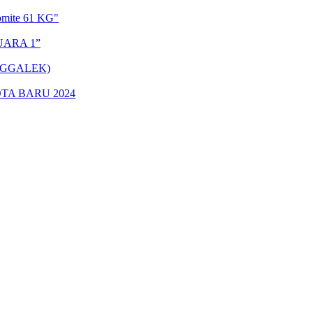
omite 61 KG"
UARA 1”
NGGALEK)
TA BARU 2024