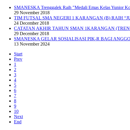
SMANESKA Trenggalek Raih "Medali Emas Kelas Yunior K
29 November 2018
TIM FUTSAL SMA NEGERI 1 KARANGAN (B) RAIH “J
24 December 2018
CATATAN AKHIR TAHUN SMAN 1KARANGAN (TRE
29 December 2018
SMANESKA GELAR SOSIALISASI PIK-R BAGI ANGGO
13 November 2024
Start
Prev
1
2
3
4
5
6
7
8
9
10
Next
End