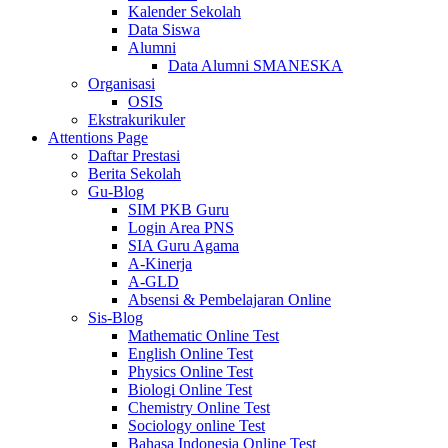
Kalender Sekolah
Data Siswa
Alumni
Data Alumni SMANESKA
Organisasi
OSIS
Ekstrakurikuler
Attentions Page
Daftar Prestasi
Berita Sekolah
Gu-Blog
SIM PKB Guru
Login Area PNS
SIA Guru Agama
A-Kinerja
A-GLD
Absensi & Pembelajaran Online
Sis-Blog
Mathematic Online Test
English Online Test
Physics Online Test
Biologi Online Test
Chemistry Online Test
Sociology online Test
Bahasa Indonesia Online Test