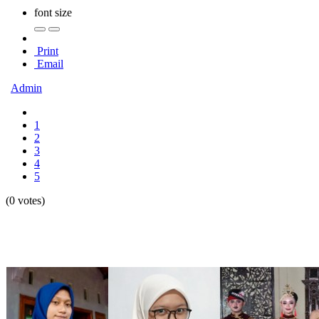
font size
Print
Email
Admin
1
2
3
4
5
(0 votes)