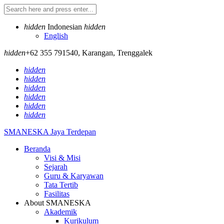
hidden
Indonesian
hidden
English
hidden
+62 355 791540
,
Karangan, Trenggalek
hidden
hidden
hidden
hidden
hidden
hidden
SMANESKA
Jaya Terdepan
Beranda
Visi & Misi
Sejarah
Guru & Karyawan
Tata Tertib
Fasilitas
About SMANESKA
Akademik
Kurikulum