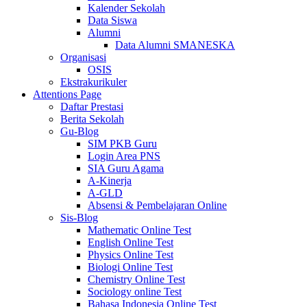
Kalender Sekolah
Data Siswa
Alumni
Data Alumni SMANESKA
Organisasi
OSIS
Ekstrakurikuler
Attentions Page
Daftar Prestasi
Berita Sekolah
Gu-Blog
SIM PKB Guru
Login Area PNS
SIA Guru Agama
A-Kinerja
A-GLD
Absensi & Pembelajaran Online
Sis-Blog
Mathematic Online Test
English Online Test
Physics Online Test
Biologi Online Test
Chemistry Online Test
Sociology online Test
Bahasa Indonesia Online Test