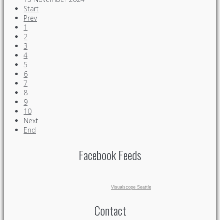
Start
Prev
1
2
3
4
5
6
7
8
9
10
Next
End
Facebook Feeds
Visualscope Seattle
Contact