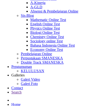
A-Kinerja
A-GLD
Absensi & Pembelajaran Online
Sis-Blog
Mathematic Online Test
English Online Test
Physics Online Test
Biologi Online Test
Chemistry Online Test
Sociology online Test
Bahasa Indonesia Online Test
Economy Online Test
Pembelajaran Online
Perpustakaan SMANESKA
Double Track SMANESKA
Pengumuman
KELULUSAN
Galleries
Galeri Video
Galeri Foto
Contact
Search
Home