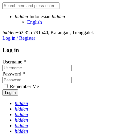
hidden
Indonesian
hidden
English
hidden
+62 355 791540
,
Karangan, Trenggalek
Log in / Register
Log in
Username
*
Password
*
Remember Me
Log in
hidden
hidden
hidden
hidden
hidden
hidden