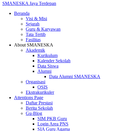
SMANESKA
Jaya Terdepan
Beranda
Visi & Misi
Sejarah
Guru & Karyawan
Tata Tertib
Fasilitas
About SMANESKA
Akademik
Kurikulum
Kalender Sekolah
Data Siswa
Alumni
Data Alumni SMANESKA
Organisasi
OSIS
Ekstrakurikuler
Attentions Page
Daftar Prestasi
Berita Sekolah
Gu-Blog
SIM PKB Guru
Login Area PNS
SIA Guru Agama