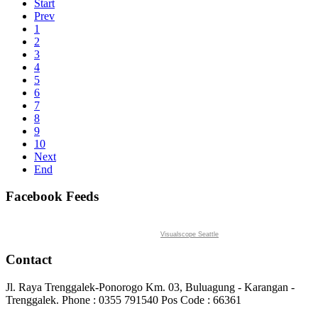
Start
Prev
1
2
3
4
5
6
7
8
9
10
Next
End
Facebook Feeds
Visualscope Seattle
Contact
Jl. Raya Trenggalek-Ponorogo Km. 03, Buluagung - Karangan -
Trenggalek. Phone : 0355 791540 Pos Code : 66361