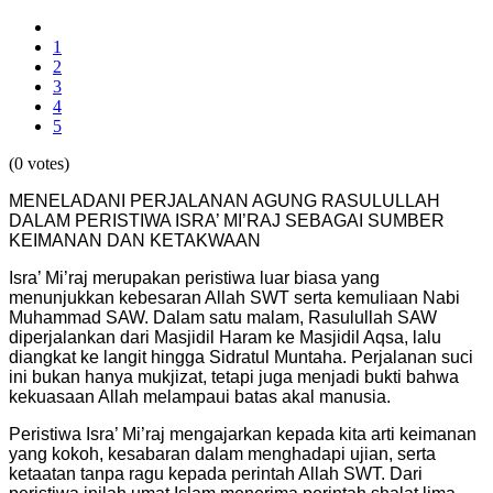
1
2
3
4
5
(0 votes)
MENELADANI PERJALANAN AGUNG RASULULLAH
DALAM PERISTIWA ISRA’ MI’RAJ SEBAGAI SUMBER
KEIMANAN DAN KETAKWAAN
Isra’ Mi’raj merupakan peristiwa luar biasa yang
menunjukkan kebesaran Allah SWT serta kemuliaan Nabi
Muhammad SAW. Dalam satu malam, Rasulullah SAW
diperjalankan dari Masjidil Haram ke Masjidil Aqsa, lalu
diangkat ke langit hingga Sidratul Muntaha. Perjalanan suci
ini bukan hanya mukjizat, tetapi juga menjadi bukti bahwa
kekuasaan Allah melampaui batas akal manusia.
Peristiwa Isra’ Mi’raj mengajarkan kepada kita arti keimanan
yang kokoh, kesabaran dalam menghadapi ujian, serta
ketaatan tanpa ragu kepada perintah Allah SWT. Dari