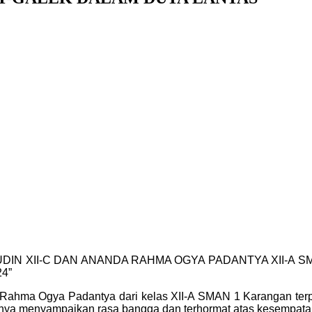
N XII-C DAN ANANDA RAHMA OGYA PADANTYA XII-A 
4”
hma Ogya Padantya dari kelas XII-A SMAN 1 Karangan terpil
nya menyampaikan rasa bangga dan terhormat atas kesempatan