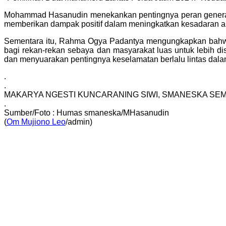
Mohammad Hasanudin menekankan pentingnya peran generasi
memberikan dampak positif dalam meningkatkan kesadaran akan
Sementara itu, Rahma Ogya Padantya mengungkapkan bahwa ke
bagi rekan-rekan sebaya dan masyarakat luas untuk lebih d
dan menyuarakan pentingnya keselamatan berlalu lintas dal
.
.
MAKARYA NGESTI KUNCARANING SIWI, SMANESKA SEM
.
Sumber/Foto : Humas smaneska/MHasanudin
(
Om Mujiono Leo
/admin)