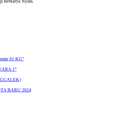
 Berkarya Nyata.
omite 61 KG"
UARA 1”
NGGALEK)
TA BARU 2024