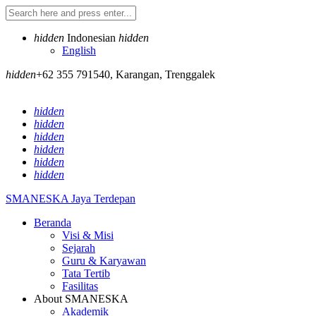
hidden
Indonesian
hidden
English
hidden
+62 355 791540
,
Karangan, Trenggalek
hidden
hidden
hidden
hidden
hidden
hidden
SMANESKA
Jaya Terdepan
Beranda
Visi & Misi
Sejarah
Guru & Karyawan
Tata Tertib
Fasilitas
About SMANESKA
Akademik