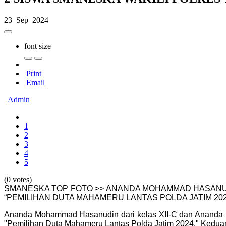
23 Sep 2024
font size
Print
Email
Admin
1
2
3
4
5
(0 votes)
SMANESKA TOP FOTO >> ANANDA MOHAMMAD HASANUDI
“PEMILIHAN DUTA MAHAMERU LANTAS POLDA JATIM 202
Ananda Mohammad Hasanudin dari kelas XII-C dan Ananda Ra
"Pemilihan Duta Mahameru Lantas Polda Jatim 2024." Kedua