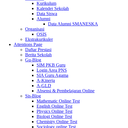
Kurikulum
Kalender Sekolah
Data Siswa
Alumni
Data Alumni SMANESKA
Organisasi
OSIS
Ekstrakurikuler
Attentions Page
Daftar Prestasi
Berita Sekolah
Gu-Blog
SIM PKB Guru
Login Area PNS
SIA Guru Agama
A-Kinerja
A-GLD
Absensi & Pembelajaran Online
Sis-Blog
Mathematic Online Test
English Online Test
Physics Online Test
Biologi Online Test
Chemistry Online Test
Sociology online Test