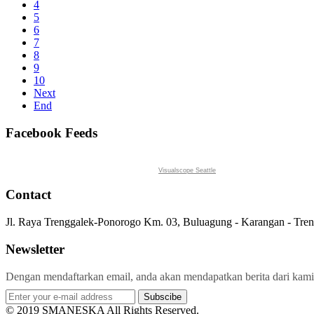
4
5
6
7
8
9
10
Next
End
Facebook Feeds
Visualscope Seattle
Contact
Jl. Raya Trenggalek-Ponorogo Km. 03, Buluagung - Karangan - Tre
Newsletter
Dengan mendaftarkan email, anda akan mendapatkan berita dari kami
Subscibe
© 2019 SMANESKA All Rights Reserved.