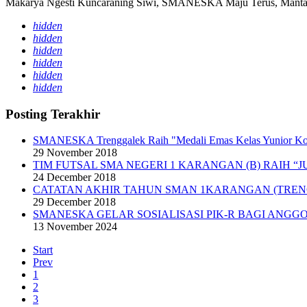
Makarya Ngesti Kuncaraning Siwi, SMANESKA Maju Terus, Mantap
hidden
hidden
hidden
hidden
hidden
hidden
Posting Terakhir
SMANESKA Trenggalek Raih "Medali Emas Kelas Yunior K
29 November 2018
TIM FUTSAL SMA NEGERI 1 KARANGAN (B) RAIH “J
24 December 2018
CATATAN AKHIR TAHUN SMAN 1KARANGAN (TRE
29 December 2018
SMANESKA GELAR SOSIALISASI PIK-R BAGI ANGGO
13 November 2024
Start
Prev
1
2
3