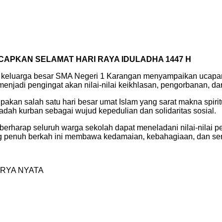
APKAN SELAMAT HARI RAYA IDULADHA 1447 H
, keluarga besar SMA Negeri 1 Karangan menyampaikan ucapan s
njadi pengingat akan nilai-nilai keikhlasan, pengorbanan, dan
rupakan salah satu hari besar umat Islam yang sarat makna spi
dah kurban sebagai wujud kepedulian dan solidaritas sosial.
berharap seluruh warga sekolah dapat meneladani nilai-nilai
 penuh berkah ini membawa kedamaian, kebahagiaan, dan sema
RYA NYATA