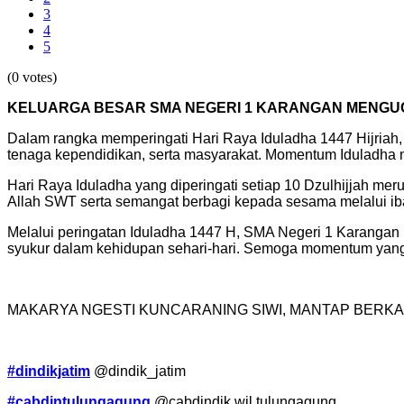
3
4
5
(0 votes)
KELUARGA BESAR SMA NEGERI 1 KARANGAN MENGUC
Dalam rangka memperingati Hari Raya Iduladha 1447 Hijriah
tenaga kependidikan, serta masyarakat. Momentum Iduladha me
Hari Raya Iduladha yang diperingati setiap 10 Dzulhijjah me
Allah SWT serta semangat berbagi kepada sesama melalui iba
Melalui peringatan Iduladha 1447 H, SMA Negeri 1 Karangan 
syukur dalam kehidupan sehari-hari. Semoga momentum yang
MAKARYA NGESTI KUNCARANING SIWI, MANTAP BERKA
#dindikjatim
@dindik_jatim
#cabdintulungagung
@cabdindik.wil.tulungagung