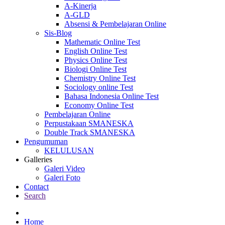
A-Kinerja
A-GLD
Absensi & Pembelajaran Online
Sis-Blog
Mathematic Online Test
English Online Test
Physics Online Test
Biologi Online Test
Chemistry Online Test
Sociology online Test
Bahasa Indonesia Online Test
Economy Online Test
Pembelajaran Online
Perpustakaan SMANESKA
Double Track SMANESKA
Pengumuman
KELULUSAN
Galleries
Galeri Video
Galeri Foto
Contact
Search
Home