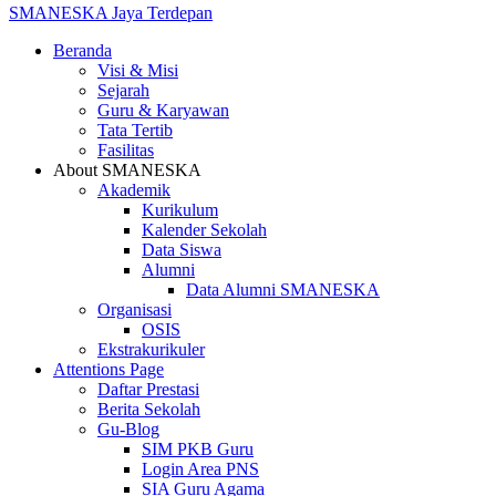
SMANESKA
Jaya Terdepan
Beranda
Visi & Misi
Sejarah
Guru & Karyawan
Tata Tertib
Fasilitas
About SMANESKA
Akademik
Kurikulum
Kalender Sekolah
Data Siswa
Alumni
Data Alumni SMANESKA
Organisasi
OSIS
Ekstrakurikuler
Attentions Page
Daftar Prestasi
Berita Sekolah
Gu-Blog
SIM PKB Guru
Login Area PNS
SIA Guru Agama