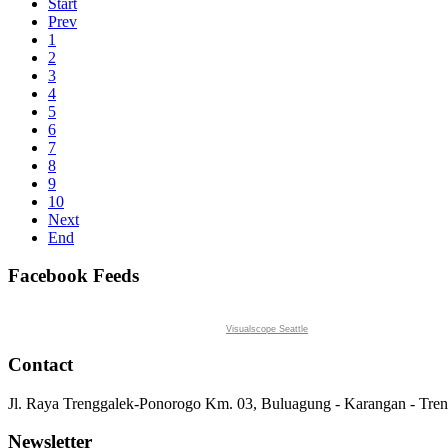
Start
Prev
1
2
3
4
5
6
7
8
9
10
Next
End
Facebook Feeds
Visualscope Seattle
Contact
Jl. Raya Trenggalek-Ponorogo Km. 03, Buluagung - Karangan - Tre
Newsletter