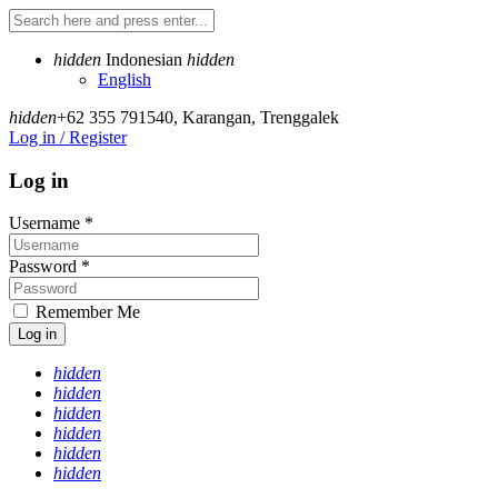
hidden
Indonesian
hidden
English
hidden
+62 355 791540
,
Karangan, Trenggalek
Log in / Register
Log in
Username
*
Password
*
Remember Me
Log in
hidden
hidden
hidden
hidden
hidden
hidden