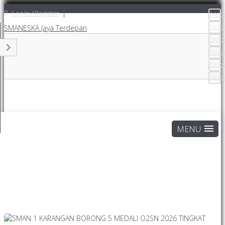
Log in / Register
hidd
hidd
SMANESKA
Jaya Terdepan
hidd
hidd
hidd
hidd
Home
Attentions Page
Berita Sekolah
SMAN 1 KARANGAN BORONG 5 MEDALI O2SN 2026
TINGKAT KABUPATEN
Berita Sekolah