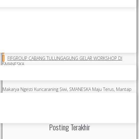
Latest from Admin
UPACARA BENDERA PERDANA TAHUN AJARAN BARU, SMAN 1
KARANGAN
GALUH AJENG (XII B) SMANESKA SABET JUARA 1 PENCAK SILAT
JAFI (X E) SMANESKA RAIH PESILAT TERBAIK TAHUN 2026
FIFGROUP CABANG TULUNGAGUNG GELAR WORKSHOP DI
SMANESKA
SELAMAT HARI ANAK NASIONAL TAHUN 2026 SMAN 1
KARANGAN
Makarya Ngesti Kuncaraning Siwi, SMANESKA Maju Terus, Mantap
Berkarya Nyata.
hidden
hidden
hidden
hidden
hidden
hidden
Posting Terakhir