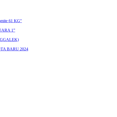
omite 61 KG"
UARA 1”
NGGALEK)
TA BARU 2024