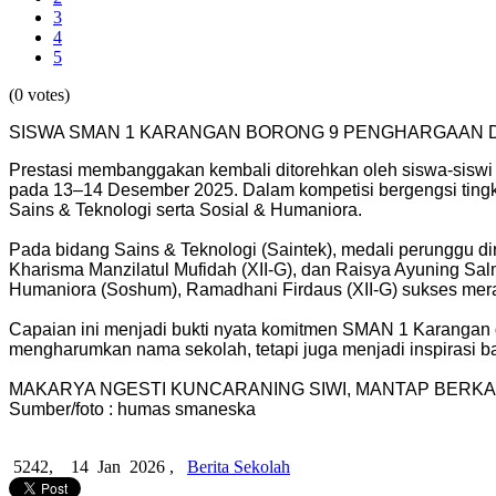
3
4
5
(0 votes)
SISWA SMAN 1 KARANGAN BORONG 9 PENGHARGAAN DI 
Prestasi membanggakan kembali ditorehkan oleh siswa-siswi
pada 13–14 Desember 2025. Dalam kompetisi bergengsi tingka
Sains & Teknologi serta Sosial & Humaniora.
Pada bidang Sains & Teknologi (Saintek), medali perunggu dira
Kharisma Manzilatul Mufidah (XII-G), dan Raisya Ayuning Salm
Humaniora (Soshum), Ramadhani Firdaus (XII-G) sukses mera
Capaian ini menjadi bukti nyata komitmen SMAN 1 Karangan 
mengharumkan nama sekolah, tetapi juga menjadi inspirasi bagi
MAKARYA NGESTI KUNCARANING SIWI, MANTAP BERKA
Sumber/foto : humas smaneska
5242,
14 Jan 2026 ,
Berita Sekolah