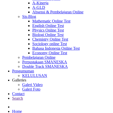
A-Kinerja
A-GLD
Absensi & Pembelajaran Online
Sis-Blog
Mathematic Online Test
English Online Test
Physics Online Test
Biologi Online Test
Chemistry Online Test
Sociology online Test
Bahasa Indonesia Online Test
Economy Online Test
Pembelajaran Online
Perpustakaan SMANESKA
Double Track SMANESKA
Pengumuman
KELULUSAN
Galleries
Galeri Video
Galeri Foto
Contact
Search
Home