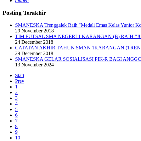
hidden
Posting Terakhir
SMANESKA Trenggalek Raih "Medali Emas Kelas Yunior K
29 November 2018
TIM FUTSAL SMA NEGERI 1 KARANGAN (B) RAIH “J
24 December 2018
CATATAN AKHIR TAHUN SMAN 1KARANGAN (TRE
29 December 2018
SMANESKA GELAR SOSIALISASI PIK-R BAGI ANGGO
13 November 2024
Start
Prev
1
2
3
4
5
6
7
8
9
10