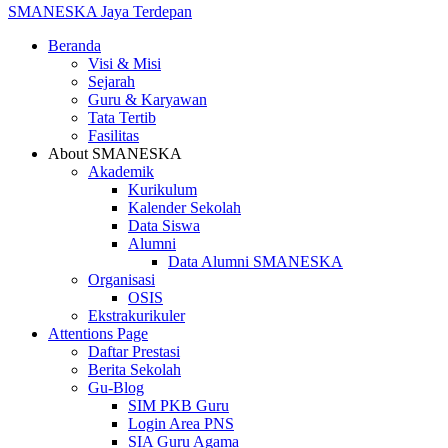
SMANESKA
Jaya Terdepan
Beranda
Visi & Misi
Sejarah
Guru & Karyawan
Tata Tertib
Fasilitas
About SMANESKA
Akademik
Kurikulum
Kalender Sekolah
Data Siswa
Alumni
Data Alumni SMANESKA
Organisasi
OSIS
Ekstrakurikuler
Attentions Page
Daftar Prestasi
Berita Sekolah
Gu-Blog
SIM PKB Guru
Login Area PNS
SIA Guru Agama