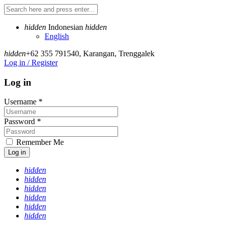
hidden
Indonesian
hidden
English
hidden
+62 355 791540
,
Karangan, Trenggalek
Log in / Register
Log in
Username
*
Password
*
Remember Me
Log in
hidden
hidden
hidden
hidden
hidden
hidden