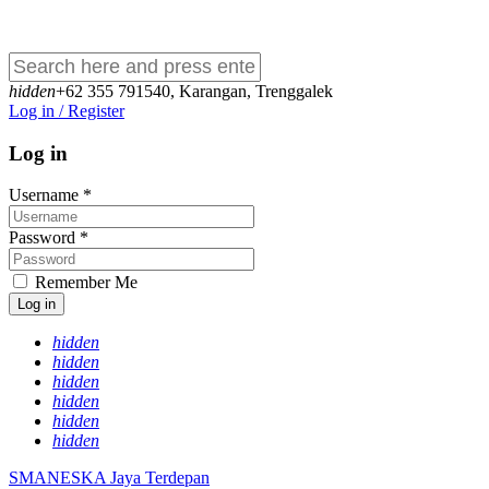
hidden
+62 355 791540
,
Karangan, Trenggalek
Log in / Register
Log in
Username
*
Password
*
Remember Me
Log in
hidden
hidden
hidden
hidden
hidden
hidden
SMANESKA
Jaya Terdepan