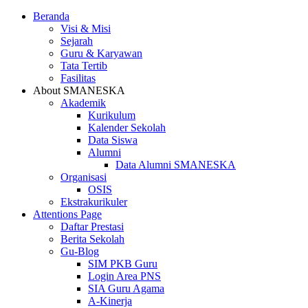
Beranda
Visi & Misi
Sejarah
Guru & Karyawan
Tata Tertib
Fasilitas
About SMANESKA
Akademik
Kurikulum
Kalender Sekolah
Data Siswa
Alumni
Data Alumni SMANESKA
Organisasi
OSIS
Ekstrakurikuler
Attentions Page
Daftar Prestasi
Berita Sekolah
Gu-Blog
SIM PKB Guru
Login Area PNS
SIA Guru Agama
A-Kinerja