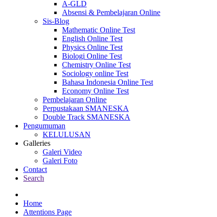
A-GLD
Absensi & Pembelajaran Online
Sis-Blog
Mathematic Online Test
English Online Test
Physics Online Test
Biologi Online Test
Chemistry Online Test
Sociology online Test
Bahasa Indonesia Online Test
Economy Online Test
Pembelajaran Online
Perpustakaan SMANESKA
Double Track SMANESKA
Pengumuman
KELULUSAN
Galleries
Galeri Video
Galeri Foto
Contact
Search
Home
Attentions Page