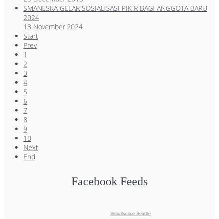
SMANESKA GELAR SOSIALISASI PIK-R BAGI ANGGOTA BARU
2024
13 November 2024
Start
Prev
1
2
3
4
5
6
7
8
9
10
Next
End
Facebook Feeds
Visualscope Seattle