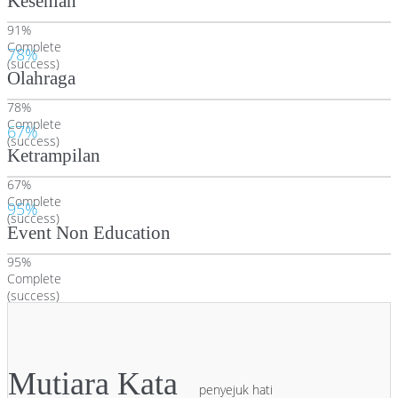
Kesenian
91%
Complete
78%
(success)
Olahraga
78%
Complete
67%
(success)
Ketrampilan
67%
Complete
95%
(success)
Event Non Education
95%
Complete
(success)
Mutiara Kata
penyejuk hati