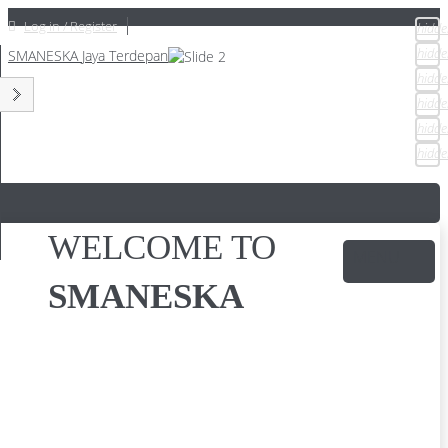
Log in / Register
hidde
hidde
SMANESKA
Jaya Terdepan
hidde
hidde
hidde
hidde
WELCOME TO
SMANESKA