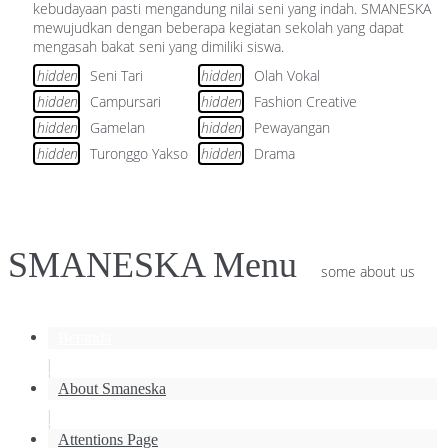
kebudayaan pasti mengandung nilai seni yang indah. SMANESKA
mewujudkan dengan beberapa kegiatan sekolah yang dapat
mengasah bakat seni yang dimiliki siswa.
hidden
Seni Tari
hidden
Olah Vokal
hidden
Campursari
hidden
Fashion Creative
hidden
Gamelan
hidden
Pewayangan
hidden
Turonggo Yakso
hidden
Drama
SMANESKA Menu
some about us
Beranda
.
About Smaneska
.
Attentions Page