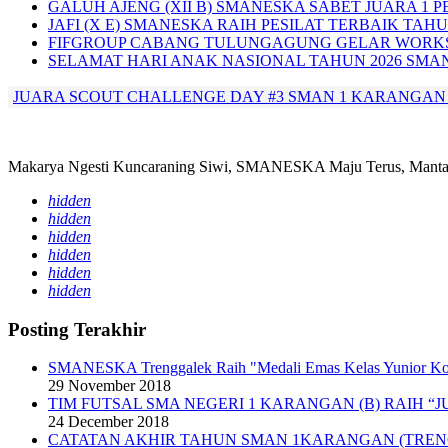
GALUH AJENG (XII B) SMANESKA SABET JUARA 1 P
JAFI (X E) SMANESKA RAIH PESILAT TERBAIK TAHU
FIFGROUP CABANG TULUNGAGUNG GELAR WORKS
SELAMAT HARI ANAK NASIONAL TAHUN 2026 SMA
JUARA SCOUT CHALLENGE DAY #3 SMAN 1 KARANGAN 
Makarya Ngesti Kuncaraning Siwi, SMANESKA Maju Terus, Mantap
hidden
hidden
hidden
hidden
hidden
hidden
Posting Terakhir
SMANESKA Trenggalek Raih "Medali Emas Kelas Yunior K
29 November 2018
TIM FUTSAL SMA NEGERI 1 KARANGAN (B) RAIH “J
24 December 2018
CATATAN AKHIR TAHUN SMAN 1KARANGAN (TRE