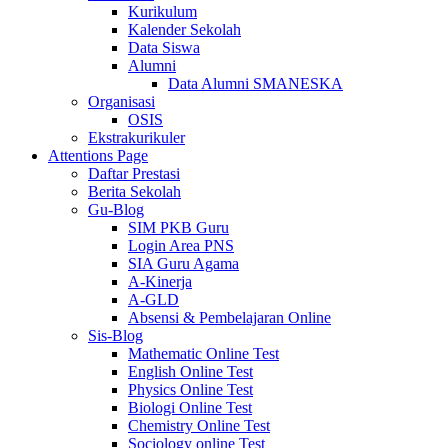
Kurikulum
Kalender Sekolah
Data Siswa
Alumni
Data Alumni SMANESKA
Organisasi
OSIS
Ekstrakurikuler
Attentions Page
Daftar Prestasi
Berita Sekolah
Gu-Blog
SIM PKB Guru
Login Area PNS
SIA Guru Agama
A-Kinerja
A-GLD
Absensi & Pembelajaran Online
Sis-Blog
Mathematic Online Test
English Online Test
Physics Online Test
Biologi Online Test
Chemistry Online Test
Sociology online Test