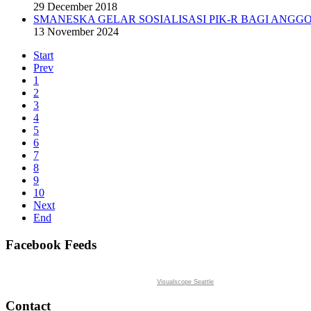
29 December 2018
SMANESKA GELAR SOSIALISASI PIK-R BAGI ANGGO
13 November 2024
Start
Prev
1
2
3
4
5
6
7
8
9
10
Next
End
Facebook Feeds
Visualscope Seattle
Contact