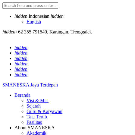
hidden
Indonesian
hidden
English
hidden
+62 355 791540
,
Karangan, Trenggalek
hidden
hidden
hidden
hidden
hidden
hidden
SMANESKA
Jaya Terdepan
Beranda
Visi & Misi
Sejarah
Guru & Karyawan
Tata Tertib
Fasilitas
About SMANESKA
Akademik