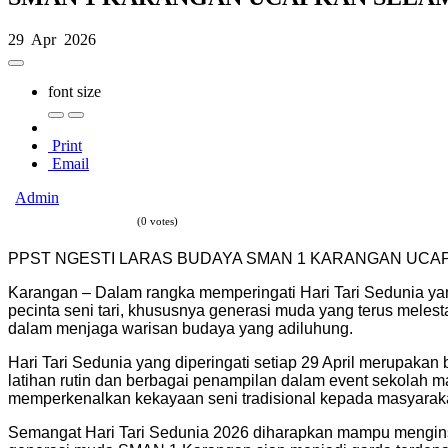
29 Apr 2026
font size
Print
Email
Admin
(0 votes)
PPST NGESTI LARAS BUDAYA SMAN 1 KARANGAN UCAPK
Karangan – Dalam rangka memperingati Hari Tari Sedunia y
pecinta seni tari, khususnya generasi muda yang terus mele
dalam menjaga warisan budaya yang adiluhung.
Hari Tari Sedunia yang diperingati setiap 29 April merupaka
latihan rutin dan berbagai penampilan dalam event sekolah 
memperkenalkan kekayaan seni tradisional kepada masyaraka
Semangat Hari Tari Sedunia 2026 diharapkan mampu menginspi