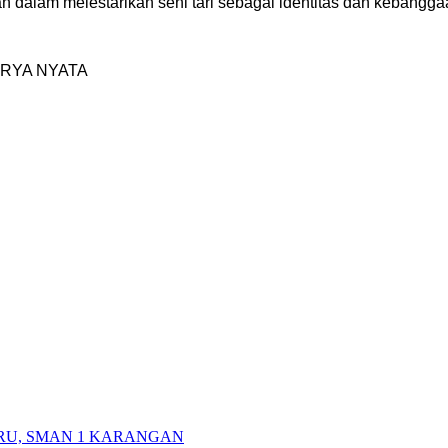
 dalam melestarikan seni tari sebagai identitas dan kebangg
RYA NYATA
RU, SMAN 1 KARANGAN