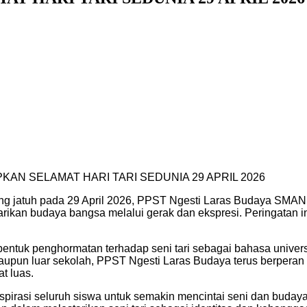
AN SELAMAT HARI TARI SEDUNIA 29 APRIL 2026
ang jatuh pada 29 April 2026, PPST Ngesti Laras Budaya SM
starikan budaya bangsa melalui gerak dan ekspresi. Peringat
n bentuk penghormatan terhadap seni tari sebagai bahasa univ
maupun luar sekolah, PPST Ngesti Laras Budaya terus berpera
t luas.
rasi seluruh siswa untuk semakin mencintai seni dan budaya In