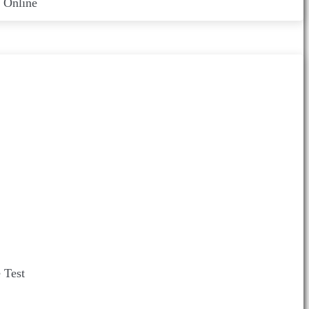
 Online
9686,
15 Apr 2025 ,
Berita Sekolah
Admin
 Test
Latest from Admin