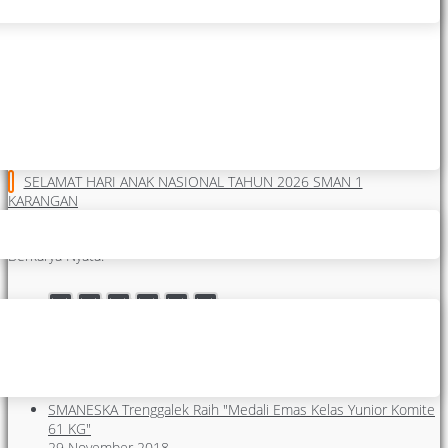
UPACARA BENDERA PERDANA TAHUN AJARAN BARU, SMAN 1
KARANGAN
GALUH AJENG (XII B) SMANESKA SABET JUARA 1 PENCAK SILAT
JAFI (X E) SMANESKA RAIH PESILAT TERBAIK TAHUN 2026
FIFGROUP CABANG TULUNGAGUNG GELAR WORKSHOP DI
SMANESKA
SELAMAT HARI ANAK NASIONAL TAHUN 2026 SMAN 1
KARANGAN
Makarya Ngesti Kuncaraning Siwi, SMANESKA Maju Terus, Mantap
Berkarya Nyata.
hidden
hidden
hidden
hidden
hidden
hidden
Posting Terakhir
SMANESKA Trenggalek Raih "Medali Emas Kelas Yunior Komite
61 KG"
29 November 2018