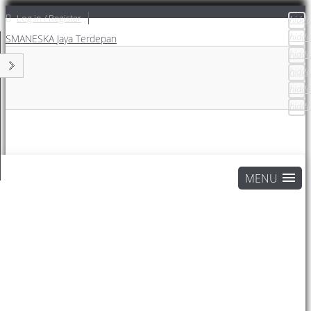
Log in / Register
hidde
hidde
SMANESKA
Jaya Terdepan
hidde
hidde
hidde
hidde
Home
Attentions Page
Berita Sekolah
ALHAMDULILLAH SMANESKA OPEN HOUSE 2025
BERJALAN LANCAR
Berita Sekolah