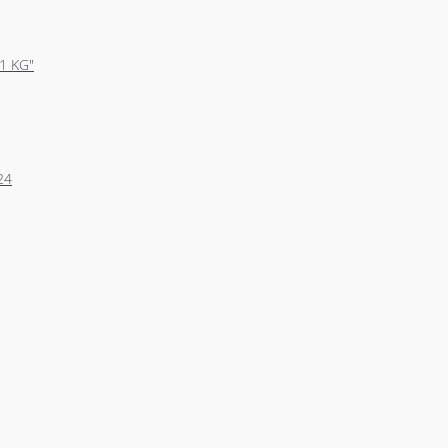
61 KG"
24