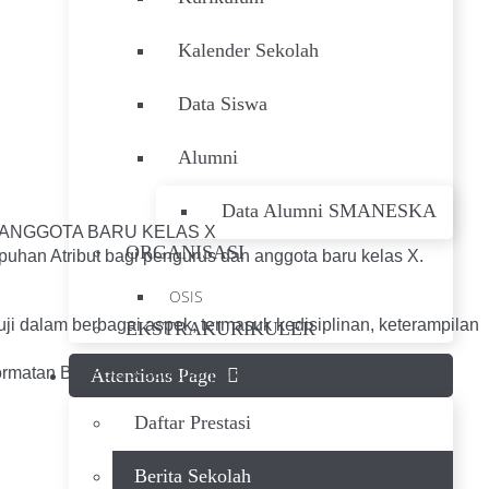
Kalender Sekolah
Data Siswa
Alumni
Data Alumni SMANESKA
ANGGOTA BARU KELAS X
ORGANISASI
an Atribut bagi pengurus dan anggota baru kelas X.
OSIS
i dalam berbagai aspek, termasuk kedisiplinan, keterampilan
EKSTRAKURIKULER
kehormatan BRIPSUS sebagai pasukan pengibar bendera
Attentions Page
Daftar Prestasi
Berita Sekolah