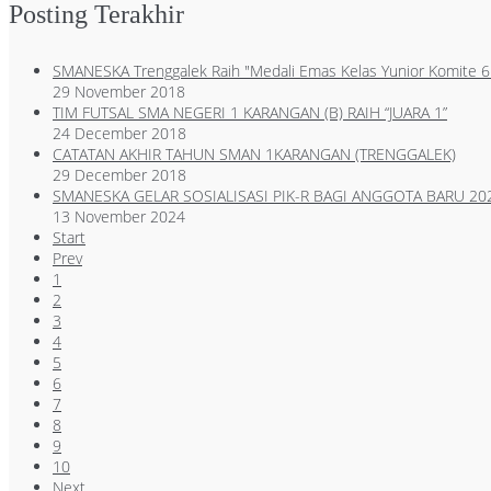
Posting Terakhir
SMANESKA Trenggalek Raih "Medali Emas Kelas Yunior Komite 
29 November 2018
TIM FUTSAL SMA NEGERI 1 KARANGAN (B) RAIH “JUARA 1”
24 December 2018
CATATAN AKHIR TAHUN SMAN 1KARANGAN (TRENGGALEK)
29 December 2018
SMANESKA GELAR SOSIALISASI PIK-R BAGI ANGGOTA BARU 20
13 November 2024
Start
Prev
1
2
3
4
5
6
7
8
9
10
Next