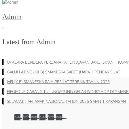
Admin
Latest from Admin
UPACARA BENDERA PERDANA TAHUN AJARAN BARU, SMAN 1 KAR
GALUH AJENG (XII B) SMANESKA SABET JUARA 1 PENCAK SILAT
JAFI (X E) SMANESKA RAIH PESILAT TERBAIK TAHUN 2026
FIFGROUP CABANG TULUNGAGUNG GELAR WORKSHOP DI SMANE
SELAMAT HARI ANAK NASIONAL TAHUN 2026 SMAN 1 KARANGAN
hidden
hidden
hidden
hidden
hidden
hidden