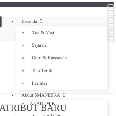
hidde
hidde
hidde
Beranda
hidde
Visi & Misi
hidde
hidde
Sejarah
Guru & Karyawan
Tata Tertib
Fasilitas
About SMANESKA
AKADEMIK
ATRIBUT BARU
Kurikulum