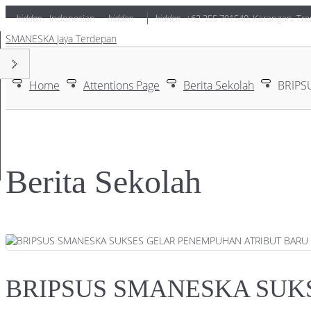
hidden
Indonesian
hidden
hidden
+62 355 791540
,
Karangan, Tre
SMANESKA
Jaya Terdepan
Home
Attentions Page
Berita Sekolah
BRIPS
Berita Sekolah
BRIPSUS SMANESKA SUK