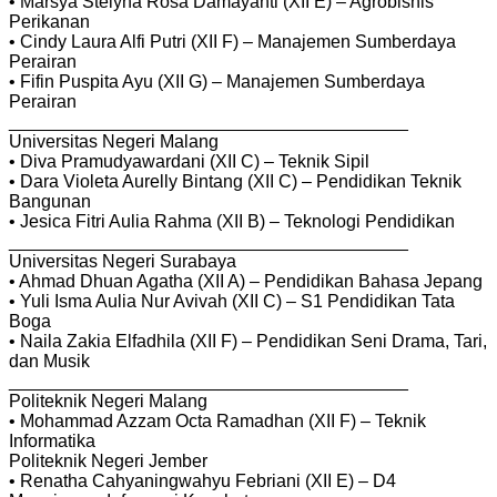
• Marsya Stelyna Rosa Damayanti (XII E) – Agrobisnis
Perikanan
• Cindy Laura Alfi Putri (XII F) – Manajemen Sumberdaya
Perairan
• Fifin Puspita Ayu (XII G) – Manajemen Sumberdaya
Perairan
________________________________________
Universitas Negeri Malang
• Diva Pramudyawardani (XII C) – Teknik Sipil
• Dara Violeta Aurelly Bintang (XII C) – Pendidikan Teknik
Bangunan
• Jesica Fitri Aulia Rahma (XII B) – Teknologi Pendidikan
________________________________________
Universitas Negeri Surabaya
• Ahmad Dhuan Agatha (XII A) – Pendidikan Bahasa Jepang
• Yuli Isma Aulia Nur Avivah (XII C) – S1 Pendidikan Tata
Boga
• Naila Zakia Elfadhila (XII F) – Pendidikan Seni Drama, Tari,
dan Musik
________________________________________
Politeknik Negeri Malang
• Mohammad Azzam Octa Ramadhan (XII F) – Teknik
Informatika
Politeknik Negeri Jember
• Renatha Cahyaningwahyu Febriani (XII E) – D4