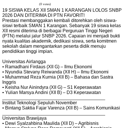
(0 votes)
19 SISWA KELAS XII SMAN 1 KARANGAN LOLOS SNBP
2026 DAN DITERIMA DI PTN FAVORIT!
Prestasi membanggakan kembali ditorehkan oleh siswa-
siswi terbaik SMAN 1 Karangan. Sebanyak 19 siswa kelas
XII resmi diterima di berbagai Perguruan Tinggi Negeri
(PTN) melalui jalur SNBP 2026. Capaian ini menjadi bukti
nyata kualitas akademik, dedikasi siswa, serta komitmen
sekolah dalam mengantarkan peserta didik menuju
pendidikan tinggi impian.
Universitas Airlangga
• Ramadhani Firdaus (XII G) – Ilmu Ekonomi
• Nyundia Stevany Reiwanda (XII H) – Ilmu Ekonomi
• Muhammad Reza Kurnia (XII B) – Bahasa dan Sastra
Inggris
• Keisha Nur Ainindyra (XII G) – S1 Keperawatan
• Yulian Marsya Andini (XII B) – D3 Keperawatan
________________________________________
Institut Teknologi Sepuluh November
• Bintang Saktia Fajar Varenza (XII B) – Sains Komunikasi
________________________________________
Universitas Brawijaya
• Dewi Syalzahbina Maulida (XII D) – Agribisnis