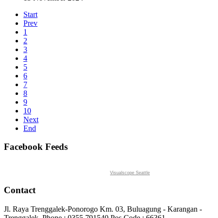
Start
Prev
1
2
3
4
5
6
7
8
9
10
Next
End
Facebook Feeds
Visualscope Seattle
Contact
Jl. Raya Trenggalek-Ponorogo Km. 03, Buluagung - Karangan -
Trenggalek. Phone : 0355 791540 Pos Code : 66361