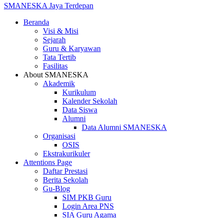
SMANESKA
Jaya Terdepan
Beranda
Visi & Misi
Sejarah
Guru & Karyawan
Tata Tertib
Fasilitas
About SMANESKA
Akademik
Kurikulum
Kalender Sekolah
Data Siswa
Alumni
Data Alumni SMANESKA
Organisasi
OSIS
Ekstrakurikuler
Attentions Page
Daftar Prestasi
Berita Sekolah
Gu-Blog
SIM PKB Guru
Login Area PNS
SIA Guru Agama