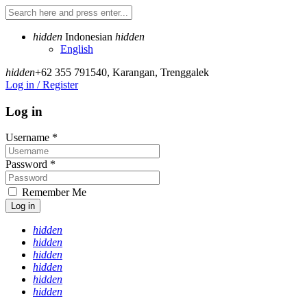
hidden
Indonesian
hidden
English
hidden
+62 355 791540
,
Karangan, Trenggalek
Log in / Register
Log in
Username
*
Password
*
Remember Me
Log in
hidden
hidden
hidden
hidden
hidden
hidden