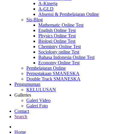
A-Kinerja
A-GLD
Absensi & Pembelajaran Online
Sis-Blog
Mathematic Online Test
English Online Test
Physics Online Test
Biologi Online Test
Chemistry Online Test
Sociology online Test
Bahasa Indonesia Online Test
Economy Online Test
Pembelajaran Online
Perpustakaan SMANESKA
Double Track SMANESKA
Pengumuman
KELULUSAN
Galleries
Galeri Video
Galeri Foto
Contact
Search
Home