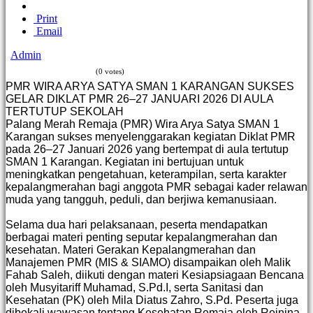
Print
Email
Admin
(0 votes)
PMR WIRA ARYA SATYA SMAN 1 KARANGAN SUKSES
GELAR DIKLAT PMR 26–27 JANUARI 2026 DI AULA
TERTUTUP SEKOLAH
Palang Merah Remaja (PMR) Wira Arya Satya SMAN 1
Karangan sukses menyelenggarakan kegiatan Diklat PMR
pada 26–27 Januari 2026 yang bertempat di aula tertutup
SMAN 1 Karangan. Kegiatan ini bertujuan untuk
meningkatkan pengetahuan, keterampilan, serta karakter
kepalangmerahan bagi anggota PMR sebagai kader relawan
muda yang tangguh, peduli, dan berjiwa kemanusiaan.
Selama dua hari pelaksanaan, peserta mendapatkan
berbagai materi penting seputar kepalangmerahan dan
kesehatan. Materi Gerakan Kepalangmerahan dan
Manajemen PMR (MIS & SIAMO) disampaikan oleh Malik
Fahab Saleh, diikuti dengan materi Kesiapsiagaan Bencana
oleh Musyitariff Muhamad, S.Pd.I, serta Sanitasi dan
Kesehatan (PK) oleh Mila Diatus Zahro, S.Pd. Peserta juga
dibekali wawasan tentang Kesehatan Remaja oleh Reinina