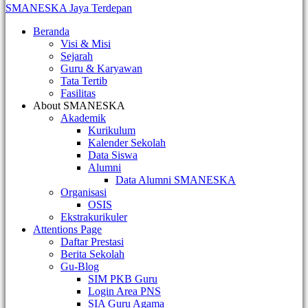
SMANESKA
Jaya Terdepan
Beranda
Visi & Misi
Sejarah
Guru & Karyawan
Tata Tertib
Fasilitas
About SMANESKA
Akademik
Kurikulum
Kalender Sekolah
Data Siswa
Alumni
Data Alumni SMANESKA
Organisasi
OSIS
Ekstrakurikuler
Attentions Page
Daftar Prestasi
Berita Sekolah
Gu-Blog
SIM PKB Guru
Login Area PNS
SIA Guru Agama