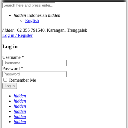
hidden
Indonesian
hidden
English
hidden
+62 355 791540
,
Karangan, Trenggalek
Log in / Register
Log in
Username
*
Password
*
Remember Me
Log in
hidden
hidden
hidden
hidden
hidden
hidden