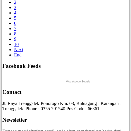
2
3
4
5
6
7
8
9
10
Next
End
Facebook Feeds
Visualscope Seattle
Contact
Jl. Raya Trenggalek-Ponorogo Km. 03, Buluagung - Karangan -
Trenggalek. Phone : 0355 791540 Pos Code : 66361
Newsletter