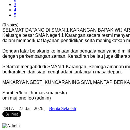
3
4
5
(0 votes)
SELAMAT DATANG DI SMAN 1 KARANGAN BAPAK WIJIAR
Keluarga besar SMA Negeri 1 Karangan secara resmi menyamb
dalam memperkuat layanan pendidikan serta meningkatkan mu
Dengan latar belakang keilmuan dan pengalaman yang dimilik
dengan perkembangan zaman. Kehadiran beliau juga diharapka
Selamat mengabdi di SMAN 1 Karangan. Semoga amanah ini me
berkarakter, dan siap menghadapi tantangan masa depan.
MAKARYA NGESTI KUNCARANING SIWI, MANTAP BERKA
Sumber/foto : humas smaneska
om mujiono leo (admin)
4917,
27 Jan 2026 ,
Berita Sekolah