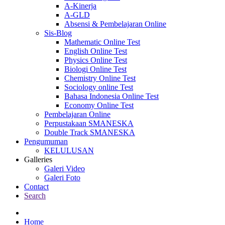
A-Kinerja
A-GLD
Absensi & Pembelajaran Online
Sis-Blog
Mathematic Online Test
English Online Test
Physics Online Test
Biologi Online Test
Chemistry Online Test
Sociology online Test
Bahasa Indonesia Online Test
Economy Online Test
Pembelajaran Online
Perpustakaan SMANESKA
Double Track SMANESKA
Pengumuman
KELULUSAN
Galleries
Galeri Video
Galeri Foto
Contact
Search
Home