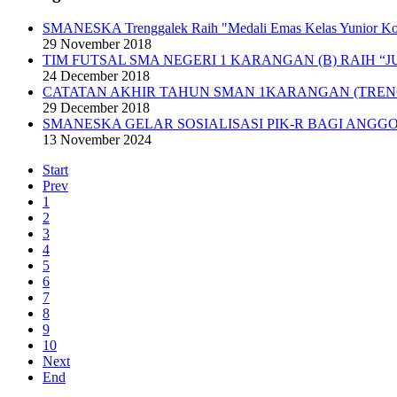
SMANESKA Trenggalek Raih "Medali Emas Kelas Yunior K
29 November 2018
TIM FUTSAL SMA NEGERI 1 KARANGAN (B) RAIH “J
24 December 2018
CATATAN AKHIR TAHUN SMAN 1KARANGAN (TRE
29 December 2018
SMANESKA GELAR SOSIALISASI PIK-R BAGI ANGGO
13 November 2024
Start
Prev
1
2
3
4
5
6
7
8
9
10
Next
End