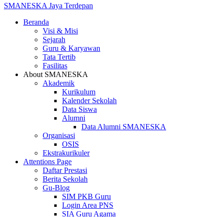
SMANESKA
Jaya Terdepan
Beranda
Visi & Misi
Sejarah
Guru & Karyawan
Tata Tertib
Fasilitas
About SMANESKA
Akademik
Kurikulum
Kalender Sekolah
Data Siswa
Alumni
Data Alumni SMANESKA
Organisasi
OSIS
Ekstrakurikuler
Attentions Page
Daftar Prestasi
Berita Sekolah
Gu-Blog
SIM PKB Guru
Login Area PNS
SIA Guru Agama