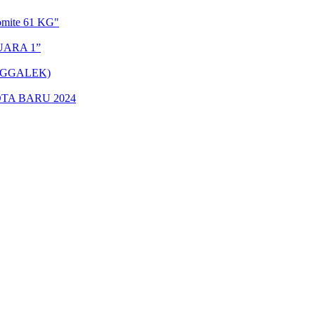
omite 61 KG"
UARA 1”
NGGALEK)
TA BARU 2024