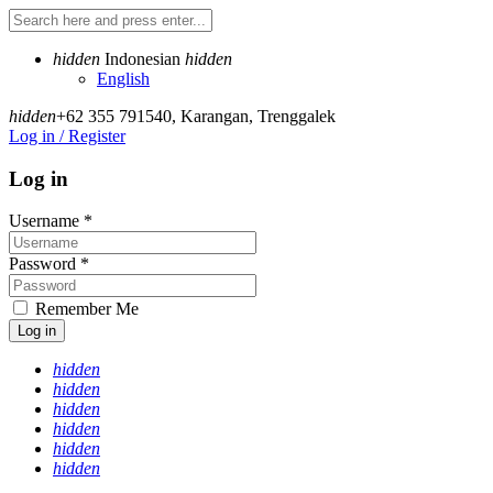
hidden
Indonesian
hidden
English
hidden
+62 355 791540
,
Karangan, Trenggalek
Log in / Register
Log in
Username
*
Password
*
Remember Me
Log in
hidden
hidden
hidden
hidden
hidden
hidden