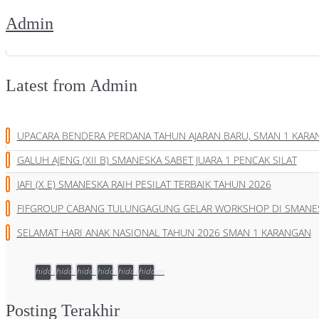
Admin
Latest from Admin
UPACARA BENDERA PERDANA TAHUN AJARAN BARU, SMAN 1 KAR
GALUH AJENG (XII B) SMANESKA SABET JUARA 1 PENCAK SILAT
JAFI (X E) SMANESKA RAIH PESILAT TERBAIK TAHUN 2026
FIFGROUP CABANG TULUNGAGUNG GELAR WORKSHOP DI SMANE
SELAMAT HARI ANAK NASIONAL TAHUN 2026 SMAN 1 KARANGAN
hidden
hidden
hidden
hidden
hidden
hidden
Posting Terakhir