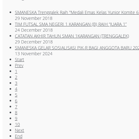
SMANESKA Trenggalek Raih "Medali Emas Kelas Yunior Komite 
29 November 2018
TIM FUTSAL SMA NEGERI 1 KARANGAN (B) RAIH “JUARA 1”
24 December 2018
CATATAN AKHIR TAHUN SMAN 1KARANGAN (TRENGGALEK)
29 December 2018
SMANESKA GELAR SOSIALISASI PIK-R BAGI ANGGOTA BARU 20
13 November 2024
Start
Prev
1
2
3
4
5
6
7
8
9
10
Next
End