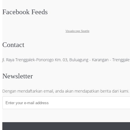
Facebook Feeds
Visualscope Seattle
Contact
Jl. Raya Trenggalek-Ponorogo Km. 03, Buluagung - Karangan - Trengga
Newsletter
Dengan mendaftarkan email, anda akan mendapatkan berita dari kami.