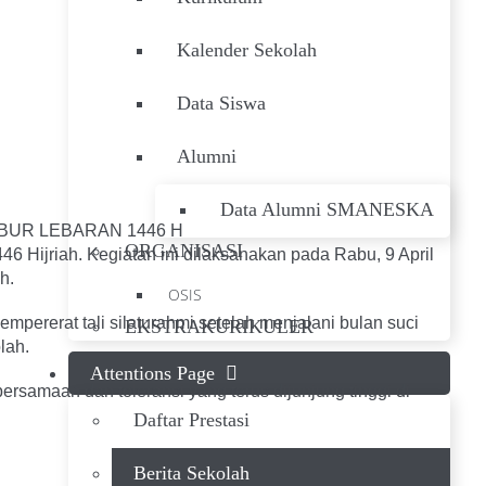
Kalender Sekolah
Data Siswa
Alumni
Data Alumni SMANESKA
BUR LEBARAN 1446 H
ORGANISASI
6 Hijriah. Kegiatan ini dilaksanakan pada Rabu, 9 April
h.
OSIS
ererat tali silaturahmi setelah menjalani bulan suci
EKSTRAKURIKULER
lah.
Attentions Page
ersamaan dan toleransi yang terus dijunjung tinggi di
Daftar Prestasi
Berita Sekolah