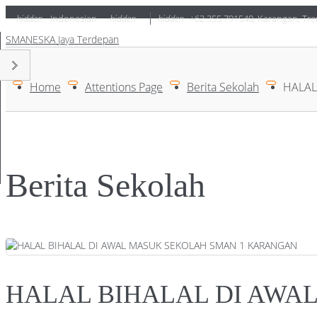
hidden
Indonesian
hidden
hidden
+62 355 791540
,
Karangan, Tre
SMANESKA
Jaya Terdepan
Home
Attentions Page
Berita Sekolah
HALAL
Berita Sekolah
HALAL BIHALAL DI AWA