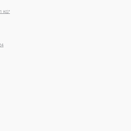
61 KG"
24