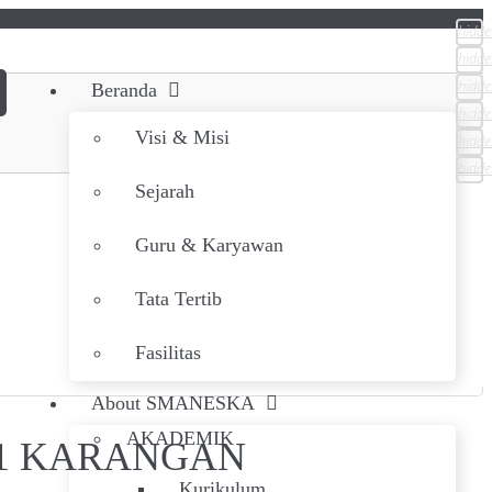
hidde
hidde
hidde
Beranda
hidde
Visi & Misi
hidde
hidde
Sejarah
Guru & Karyawan
Tata Tertib
Fasilitas
About SMANESKA
AKADEMIK
 1 KARANGAN
Kurikulum