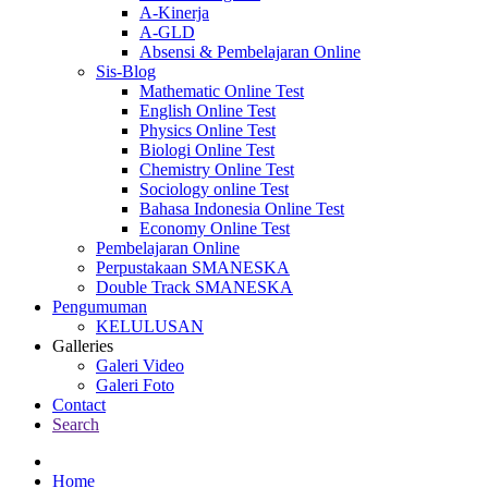
A-Kinerja
A-GLD
Absensi & Pembelajaran Online
Sis-Blog
Mathematic Online Test
English Online Test
Physics Online Test
Biologi Online Test
Chemistry Online Test
Sociology online Test
Bahasa Indonesia Online Test
Economy Online Test
Pembelajaran Online
Perpustakaan SMANESKA
Double Track SMANESKA
Pengumuman
KELULUSAN
Galleries
Galeri Video
Galeri Foto
Contact
Search
Home