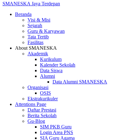
SMANESKA
Jaya Terdepan
Beranda
Visi & Misi
Sejarah
Guru & Karyawan
Tata Tertib
Fasilitas
About SMANESKA
Akademik
Kurikulum
Kalender Sekolah
Data Siswa
Alumni
Data Alumni SMANESKA
Organisasi
OSIS
Ekstrakurikuler
Attentions Page
Daftar Prestasi
Berita Sekolah
Gu-Blog
SIM PKB Guru
Login Area PNS
SIA Guru Agama