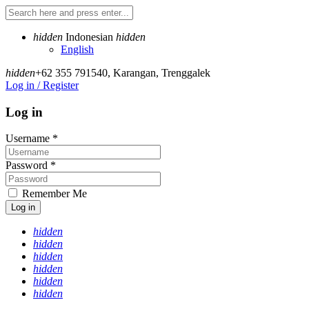
hidden
Indonesian
hidden
English
hidden
+62 355 791540
,
Karangan, Trenggalek
Log in / Register
Log in
Username
*
Password
*
Remember Me
Log in
hidden
hidden
hidden
hidden
hidden
hidden