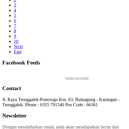
3
4
5
6
7
8
9
10
Next
End
Facebook Feeds
Visualscope Seattle
Contact
Jl. Raya Trenggalek-Ponorogo Km. 03, Buluagung - Karangan -
Trenggalek. Phone : 0355 791540 Pos Code : 66361
Newsletter
Dengan mendaftarkan email, anda akan mendapatkan berita dari