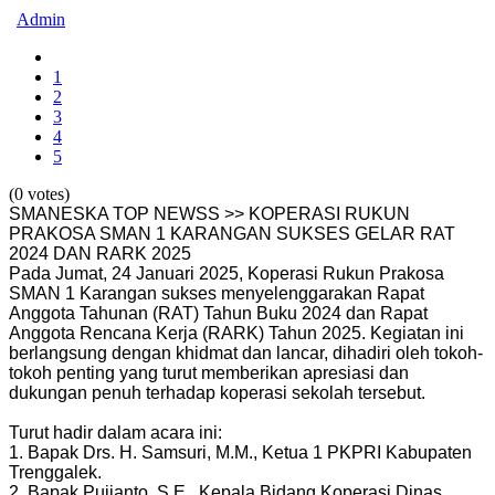
Admin
1
2
3
4
5
(0 votes)
SMANESKA TOP NEWSS >> KOPERASI RUKUN
PRAKOSA SMAN 1 KARANGAN SUKSES GELAR RAT
2024 DAN RARK 2025
Pada Jumat, 24 Januari 2025, Koperasi Rukun Prakosa
SMAN 1 Karangan sukses menyelenggarakan Rapat
Anggota Tahunan (RAT) Tahun Buku 2024 dan Rapat
Anggota Rencana Kerja (RARK) Tahun 2025. Kegiatan ini
berlangsung dengan khidmat dan lancar, dihadiri oleh tokoh-
tokoh penting yang turut memberikan apresiasi dan
dukungan penuh terhadap koperasi sekolah tersebut.
Turut hadir dalam acara ini:
1. Bapak Drs. H. Samsuri, M.M., Ketua 1 PKPRI Kabupaten
Trenggalek.
2. Bapak Pujianto, S.E., Kepala Bidang Koperasi Dinas