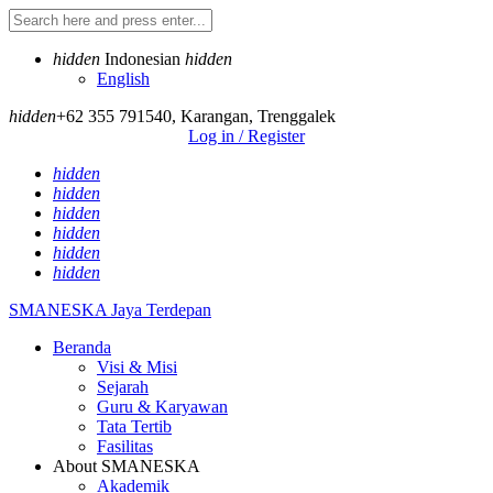
hidden
Indonesian
hidden
English
hidden
+62 355 791540
,
Karangan, Trenggalek
Log in / Register
hidden
hidden
hidden
hidden
hidden
hidden
SMANESKA
Jaya Terdepan
Beranda
Visi & Misi
Sejarah
Guru & Karyawan
Tata Tertib
Fasilitas
About SMANESKA
Akademik