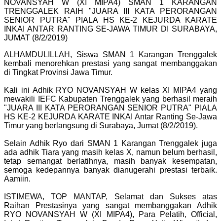
NOVANSYAH W (XI MIPA4) SMAN 1 KARANGAN
TRENGGALEK RAIH "JUARA III KATA PERORANGAN
SENIOR PUTRA" PIALA HS KE-2 KEJURDA KARATE
INKAI ANTAR RANTING SE-JAWA TIMUR DI SURABAYA,
JUMAT (8/2/2019)
ALHAMDULILLAH, Siswa SMAN 1 Karangan Trenggalek
kembali menorehkan prestasi yang sangat membanggakan
di Tingkat Provinsi Jawa Timur.
Kali ini Adhik RYO NOVANSYAH W kelas XI MIPA4 yang
mewakili IEFC Kabupaten Trenggalek yang berhasil meraih
"JUARA III KATA PERORANGAN SENIOR PUTRA" PIALA
HS KE-2 KEJURDA KARATE INKAI Antar Ranting Se-Jawa
Timur yang berlangsung di Surabaya, Jumat (8/2/2019).
Selain Adhik Ryo dari SMAN 1 Karangan Trenggalek juga
ada adhik Tiara yang masih kelas X, namun belum berhasil,
tetap semangat berlatihnya, masih banyak kesempatan,
semoga kedepannya banyak dianugerahi prestasi terbaik.
Aamiin.
ISTIMEWA, TOP MANTAP, Selamat dan Sukses atas
Raihan Prestasinya yang sangat membanggakan Adhik
RYO NOVANSYAH W (XI MIPA4), Para Pelatih, Official,