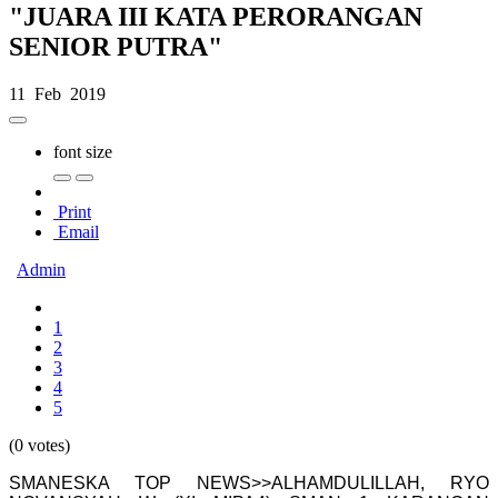
"JUARA III KATA PERORANGAN
SENIOR PUTRA"
11 Feb 2019
font size
Print
Email
Admin
1
2
3
4
5
(0 votes)
SMANESKA TOP NEWS>>ALHAMDULILLAH, RYO