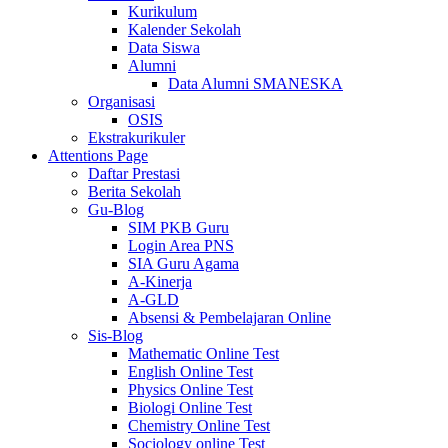
Kurikulum
Kalender Sekolah
Data Siswa
Alumni
Data Alumni SMANESKA
Organisasi
OSIS
Ekstrakurikuler
Attentions Page
Daftar Prestasi
Berita Sekolah
Gu-Blog
SIM PKB Guru
Login Area PNS
SIA Guru Agama
A-Kinerja
A-GLD
Absensi & Pembelajaran Online
Sis-Blog
Mathematic Online Test
English Online Test
Physics Online Test
Biologi Online Test
Chemistry Online Test
Sociology online Test