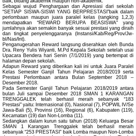
baik, bidang akademik maupun non-akademik.
Sebagai wujud Penghargaan dan Apresiasi dari sekolah
“SETIAP SISWA-SISWI YANG BERPRESTASI”baik dalam
perlombaan maupun juara paralel kelas (rangking 1,2,3)
mendapatkan “REWARD BERUPA BEASISWA” yang
jumlahnya akan semakin banyak sesuai prestasi yang diraih
dan tingkat penyelenggaranya (Instansi/Kab/Reg/Prov/Jw-
bl/Nas/Int).
Penganugerahan Reward langsung diserahkan oleh Bunda
Dra. Reny Yulis Wiyanti, M.Pd Kepala Sekolah setelah usai
Upacara Bendera hari Senin (7/1/2019) yang bertempat di
halaman depan sekolah.
Adapun Reward yang diberikan kali ini untuk Juara Paralel
Kelas Semester Ganjil Tahun Pelajaran 2018/2019 serta
Prestasi Perlombaan antara Bulan September 2018 –
Desember 2018.
Pada Semester Ganjil Tahun Pelajaran 2018/2019 antara
bulan Juli sampai Desember 2018 SMAN 1 KARANGAN
TRENGGALEK telah berhasil meraih sebanyak “183
Prestasi” yaitu: Internasional (0), Nasional (7), POPWIL IV/Se
Jawa-Bali (5), Provinsi (16), Regional (6), Kabupaten (119),
Kecamatan (19) dan Non-Lomba (11).
Sedangkan dalam kurun satu tahun (2018) Keluarga Besar
SMAN 1 Karangan Trenggalek telah berhasil meraih
sebanyak “253 PRESTASI” baik Lomba maupun Non-Lomba