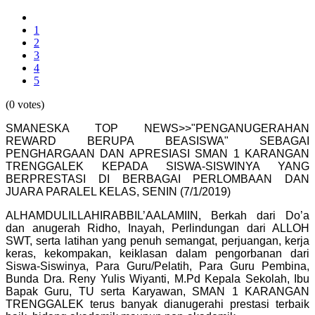
1
2
3
4
5
(0 votes)
SMANESKA TOP NEWS>>"PENGANUGERAHAN
REWARD BERUPA BEASISWA" SEBAGAI
PENGHARGAAN DAN APRESIASI SMAN 1 KARANGAN
TRENGGALEK KEPADA SISWA-SISWINYA YANG
BERPRESTASI DI BERBAGAI PERLOMBAAN DAN
JUARA PARALEL KELAS, SENIN (7/1/2019)
ALHAMDULILLAHIRABBIL’AALAMIIN, Berkah dari Do’a
dan anugerah Ridho, Inayah, Perlindungan dari ALLOH
SWT, serta latihan yang penuh semangat, perjuangan, kerja
keras, kekompakan, keiklasan dalam pengorbanan dari
Siswa-Siswinya, Para Guru/Pelatih, Para Guru Pembina,
Bunda Dra. Reny Yulis Wiyanti, M.Pd Kepala Sekolah, Ibu
Bapak Guru, TU serta Karyawan, SMAN 1 KARANGAN
TRENGGALEK terus banyak dianugerahi prestasi terbaik