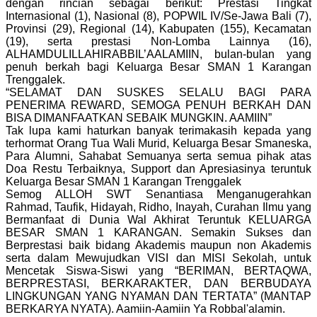
dengan rincian sebagai berikut: Prestasi Tingkat
Internasional (1), Nasional (8), POPWIL IV/Se-Jawa Bali (7),
Provinsi (29), Regional (14), Kabupaten (155), Kecamatan
(19), serta prestasi Non-Lomba Lainnya (16),
ALHAMDULILLAHIRABBIL’AALAMIIN, bulan-bulan yang
penuh berkah bagi Keluarga Besar SMAN 1 Karangan
Trenggalek.
“SELAMAT DAN SUSKES SELALU BAGI PARA
PENERIMA REWARD, SEMOGA PENUH BERKAH DAN
BISA DIMANFAATKAN SEBAIK MUNGKIN. AAMIIN”
Tak lupa kami haturkan banyak terimakasih kepada yang
terhormat Orang Tua Wali Murid, Keluarga Besar Smaneska,
Para Alumni, Sahabat Semuanya serta semua pihak atas
Doa Restu Terbaiknya, Support dan Apresiasinya teruntuk
Keluarga Besar SMAN 1 Karangan Trenggalek
Semog ALLOH SWT Senantiasa Menganugerahkan
Rahmad, Taufik, Hidayah, Ridho, Inayah, Curahan Ilmu yang
Bermanfaat di Dunia Wal Akhirat Teruntuk KELUARGA
BESAR SMAN 1 KARANGAN. Semakin Sukses dan
Berprestasi baik bidang Akademis maupun non Akademis
serta dalam Mewujudkan VISI dan MISI Sekolah, untuk
Mencetak Siswa-Siswi yang “BERIMAN, BERTAQWA,
BERPRESTASI, BERKARAKTER, DAN BERBUDAYA
LINGKUNGAN YANG NYAMAN DAN TERTATA” (MANTAP
BERKARYA NYATA). Aamiin-Aamiin Ya Robbal'alamin.