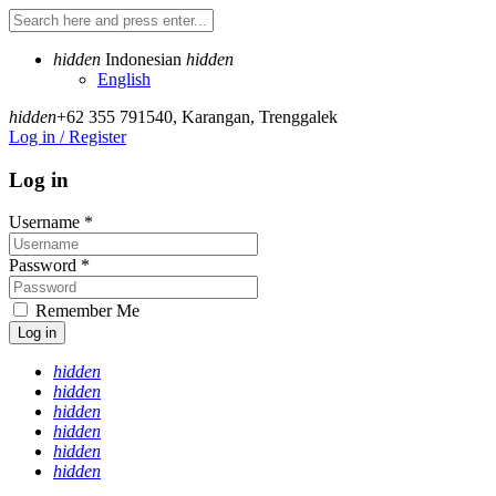
hidden
Indonesian
hidden
English
hidden
+62 355 791540
,
Karangan, Trenggalek
Log in / Register
Log in
Username
*
Password
*
Remember Me
Log in
hidden
hidden
hidden
hidden
hidden
hidden