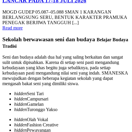
LANCAR PADA 17-18 JULI 2026
MOGD GUDEP 05.087–05.088 SMAN 1 KARANGAN
BERLANGSUNG SERU, BENTUK KARAKTER PRAMUKA
PENEGAK BERJIWA TANGGUH [...]
Read more
Sekolah berwawasan seni dan budaya
Belajar Budaya
Tradisi
Seni dan budaya adalah dua hal yang saling berkaitan dan sangat
sulit untuk dipisahkan. Karena di setiap seni pasti mengandung
kebudayaan yang khas begitu juga sebaliknya, pada setiap
kebudayaan pasti mengandung nilai seni yang indah. SMANESKA
mewujudkan dengan beberapa kegiatan sekolah yang dapat
mengasah bakat seni yang dimiliki siswa.
hidden
Seni Tari
hidden
Campursari
hidden
Gamelan
hidden
Turonggo Yakso
hidden
Olah Vokal
hidden
Fashion Creative
hidden
Pewayangan