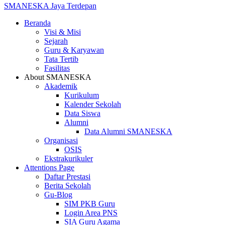
SMANESKA
Jaya Terdepan
Beranda
Visi & Misi
Sejarah
Guru & Karyawan
Tata Tertib
Fasilitas
About SMANESKA
Akademik
Kurikulum
Kalender Sekolah
Data Siswa
Alumni
Data Alumni SMANESKA
Organisasi
OSIS
Ekstrakurikuler
Attentions Page
Daftar Prestasi
Berita Sekolah
Gu-Blog
SIM PKB Guru
Login Area PNS
SIA Guru Agama