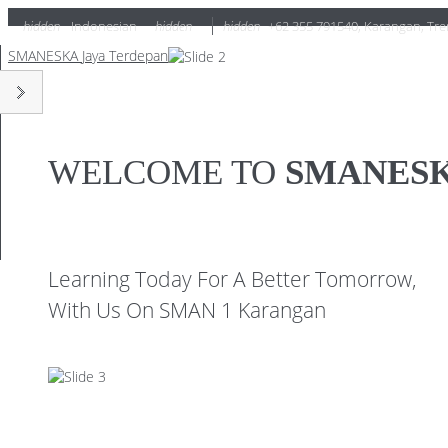
hidden
Indonesian
hidden
hidden
+62 355 791540
,
Karangan, Tre
SMANESKA
Jaya Terdepan
WELCOME TO
SMANES
Learning Today For A Better Tomorrow,
With Us On SMAN 1 Karangan
GET TOUR