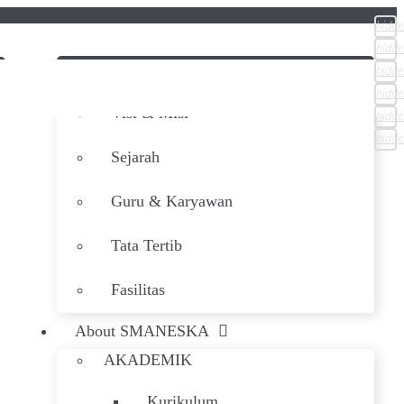
hidde
hidde
hidde
Beranda
hidde
Visi & Misi
hidde
hidde
Sejarah
Guru & Karyawan
Tata Tertib
Fasilitas
About SMANESKA
AKADEMIK
Kurikulum