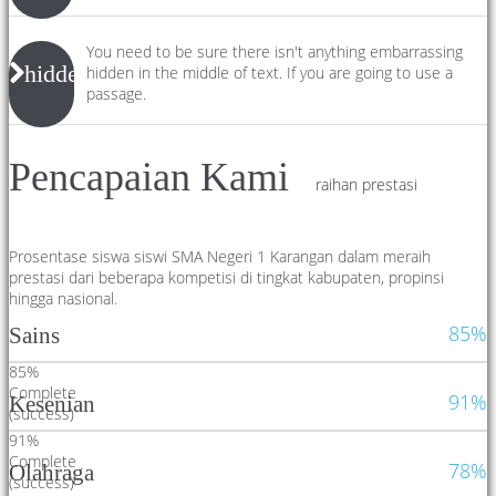
You need to be sure there isn't anything embarrassing
hidden
hidden in the middle of text. If you are going to use a
passage.
Pencapaian Kami
raihan prestasi
Prosentase siswa siswi SMA Negeri 1 Karangan dalam meraih
prestasi dari beberapa kompetisi di tingkat kabupaten, propinsi
hingga nasional.
85%
Sains
85%
Complete
91%
Kesenian
(success)
91%
Complete
78%
Olahraga
(success)