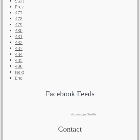
Start
Prev
477
478
479
480
481
482
483
484
485
486
Next
End
Facebook Feeds
Visualscope Seattle
Contact