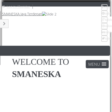
Log in / Register
hidde
SMANESKA
Jaya Terdepan
hidd
hidd
hidd
hidd
hidd
WELCOME TO
SMANESKA