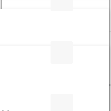
Olahraga Prestasi Sekolah
Membina secara profesional bakat siswa untuk memperoleh prest
optimal pada cabang-cabang olahraga.
Cerdas Belajar Secara Efektif
Cermat, disiplin, jujur, mengkaji dan menganalisa dalam belajar ada
modal utama untuk menggapai cita-cita.