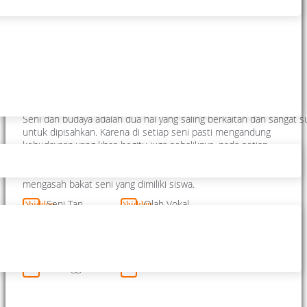
Sekolah berwawasan seni dan
budaya
Belajar Budaya Tradisi
Seni dan budaya adalah dua hal yang saling berkaitan dan sangat su
untuk dipisahkan. Karena di setiap seni pasti mengandung
kebudayaan yang khas begitu juga sebaliknya, pada setiap
kebudayaan pasti mengandung nilai seni yang indah. SMANESKA
mewujudkan dengan beberapa kegiatan sekolah yang dapat
mengasah bakat seni yang dimiliki siswa.
Seni Tari
Olah Vokal
hidden
hidden
Campursari
Fashion Creative
hidden
hidden
Gamelan
Pewayangan
hidden
hidden
Turonggo Yakso
Drama
hidden
hidden