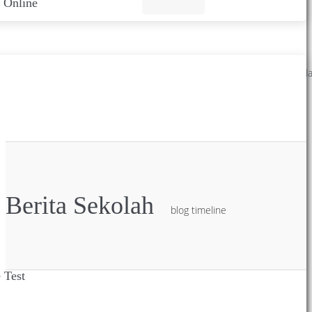
 Online
Green Education School
Berfikir, bersinergi dengan alam menciptakan lingkungan hijau da
kenyamanan belajar dan mengajar.
Berita Sekolah
blog timeline
 Test