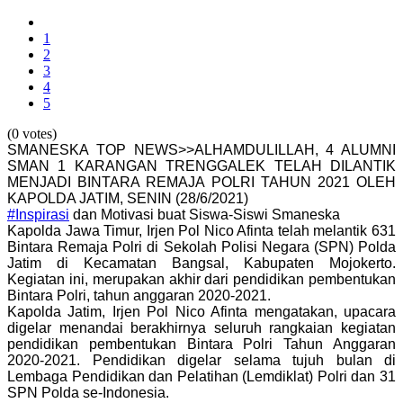
1
2
3
4
5
(0 votes)
SMANESKA TOP NEWS>>ALHAMDULILLAH, 4 ALUMNI
SMAN 1 KARANGAN TRENGGALEK TELAH DILANTIK
MENJADI BINTARA REMAJA POLRI TAHUN 2021 OLEH
KAPOLDA JATIM, SENIN (28/6/2021)
#Inspirasi
dan Motivasi buat Siswa-Siswi Smaneska
Kapolda Jawa Timur, Irjen Pol Nico Afinta telah melantik 631
Bintara Remaja Polri di Sekolah Polisi Negara (SPN) Polda
Jatim di Kecamatan Bangsal, Kabupaten Mojokerto.
Kegiatan ini, merupakan akhir dari pendidikan pembentukan
Bintara Polri, tahun anggaran 2020-2021.
Kapolda Jatim, Irjen Pol Nico Afinta mengatakan, upacara
digelar menandai berakhirnya seluruh rangkaian kegiatan
pendidikan pembentukan Bintara Polri Tahun Anggaran
2020-2021. Pendidikan digelar selama tujuh bulan di
Lembaga Pendidikan dan Pelatihan (Lemdiklat) Polri dan 31
SPN Polda se-Indonesia.