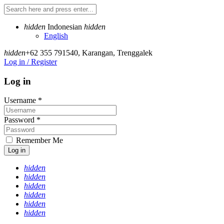
hidden
Indonesian
hidden
English
hidden
+62 355 791540
,
Karangan, Trenggalek
Log in / Register
Log in
Username
*
Password
*
Remember Me
Log in
hidden
hidden
hidden
hidden
hidden
hidden