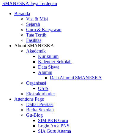
SMANESKA
Jaya Terdepan
Beranda
Visi & Misi
Sejarah
Guru & Karyawan
Tata Tertib
Fasilitas
About SMANESKA
Akademik
Kurikulum
Kalender Sekolah
Data Siswa
Alumni
Data Alumni SMANESKA
Organisasi
OSIS
Ekstrakurikuler
Attentions Page
Daftar Prestasi
Berita Sekolah
Gu-Blog
SIM PKB Guru
Login Area PNS
SIA Guru Agama