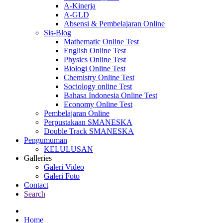
A-Kinerja
A-GLD
Absensi & Pembelajaran Online
Sis-Blog
Mathematic Online Test
English Online Test
Physics Online Test
Biologi Online Test
Chemistry Online Test
Sociology online Test
Bahasa Indonesia Online Test
Economy Online Test
Pembelajaran Online
Perpustakaan SMANESKA
Double Track SMANESKA
Pengumuman
KELULUSAN
Galleries
Galeri Video
Galeri Foto
Contact
Search
Home