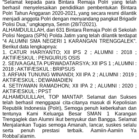
“Selamat kepada para Bintara Remaja Polri yang telah
berhasil menyelesaikan pendidikan pembentukan Bintara
Polri Tahun Anggaran 2020-2021, yang secara resmi dilantik
menjadi anggota Polri dengan menyandang pangkat Brigadir
Polisi Dua,” ungkapnya, Senin (28/7/2021).
ALHAMDULILLAH, dari 631 Bintara Remaja Polri di Sekolah
Polisi Negara (SPN) Polda Jatim yang telah dilantik terdapat
“4 ALUMNI SMA NEGERI 1 KARANGAN TRENGGALEK”.
Berikut data lengkapnya:
1. CATUR HARIYANTO; XII IPS 2 ; ALUMNI : 2018 ;
AKTIF/ESKUL : PENGURUS OSIS
2. SEIVA AGALTA PURWADATARSYA; XII IPS 1 ; ALUMNI :
2018 ; AKTIF/ESKUL : BRIPSUS
3. ARFIAN TUNUNG WINANDI; XII IPA 2 ; ALUMNI : 2019 ;
AKTIF/ESKUL : DEWAMADIEN
4. SETIYAWAN RAMADHON; XII IPA 2 ; ALUMNI : 2020 ;
AKTIF/ESKUL : PPST
ALHAMDULILLAH, TOP MANTAP. Selamat dan Sukses
telah berhasil menggapai cita-citanya masuk di Kepolisian
Republik Indonesia (Polri), Semoga penuh keberkahan dan
tentunya Kami Keluarga Besar SMAN 1 Karangan
Trengaglek dan Alumni ikut bersyukur dan Bangga. Selamat
Menjalankan Tugas semoga Amanah, lancar, suskes selalu
serta penuh prestasi terbaik. Aamiin-Aamiin Ya
Robbal'alamin.