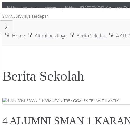
hidden
Indonesian
hidden
hidden
+62 355 791540
,
Karangan, Tre
SMANESKA
Jaya Terdepan
Home
Attentions Page
Berita Sekolah
4 ALU
Berita Sekolah
4 ALUMNI SMAN 1 KARA