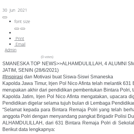
30 Jun 2021
font size
Print
Email
Admin
(0 votes)
SMANESKA TOP NEWS>>ALHAMDULILLAH, 4 ALUMNI SM
JATIM, SENIN (28/6/2021)
#Inspirasi
dan Motivasi buat Siswa-Siswi Smaneska
Kapolda Jawa Timur, Irjen Pol Nico Afinta telah melantik 63
merupakan akhir dari pendidikan pembentukan Bintara Polri,
Kapolda Jatim, Irjen Pol Nico Afinta mengatakan, upacara 
Pendidikan digelar selama tujuh bulan di Lembaga Pendidikan
“Selamat kepada para Bintara Remaja Polri yang telah berh
anggota Polri dengan menyandang pangkat Brigadir Polisi Du
ALHAMDULILLAH, dari 631 Bintara Remaja Polri di Sekol
Berikut data lengkapnya: