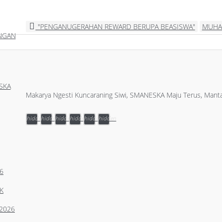
"PENGANUGERAHAN REWARD BERUPA BEASISWA"
MUHAM
ANGAN
SKA
Makarya Ngesti Kuncaraning Siwi, SMANESKA Maju Terus, Manta
hidden
hidden
hidden
hidden
hidden
hidden
6
K
2026