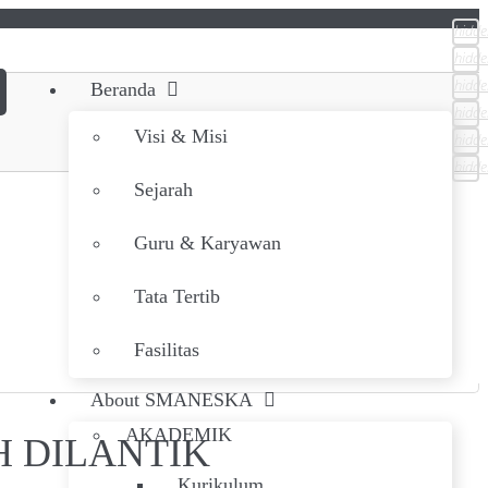
hidde
hidde
hidde
Beranda
hidde
Visi & Misi
hidde
hidde
Sejarah
Guru & Karyawan
Tata Tertib
Fasilitas
About SMANESKA
AKADEMIK
 DILANTIK
Kurikulum