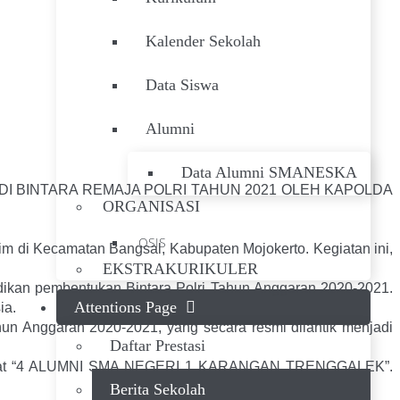
Kalender Sekolah
Data Siswa
Alumni
Data Alumni SMANESKA
I BINTARA REMAJA POLRI TAHUN 2021 OLEH KAPOLDA
ORGANISASI
OSIS
tim di Kecamatan Bangsal, Kabupaten Mojokerto. Kegiatan ini,
EKSTRAKURIKULER
idikan pembentukan Bintara Polri Tahun Anggaran 2020-2021.
Attentions Page
ia.
hun Anggaran 2020-2021, yang secara resmi dilantik menjadi
Daftar Prestasi
 terdapat “4 ALUMNI SMA NEGERI 1 KARANGAN TRENGGALEK”.
Berita Sekolah