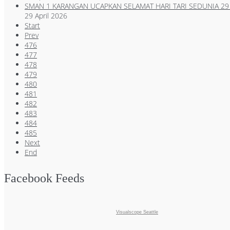
SMAN 1 KARANGAN UCAPKAN SELAMAT HARI TARI SEDUNIA 29 
29 April 2026
Start
Prev
476
477
478
479
480
481
482
483
484
485
Next
End
Facebook Feeds
Visualscope Seattle