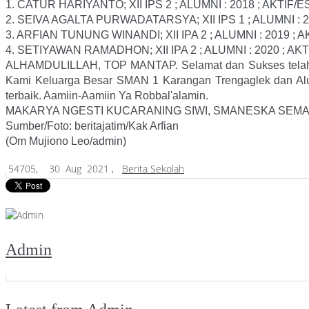
1. CATUR HARIYANTO; XII IPS 2 ; ALUMNI : 2018 ; AKTIF
2. SEIVA AGALTA PURWADATARSYA; XII IPS 1 ; ALUMNI : 
3. ARFIAN TUNUNG WINANDI; XII IPA 2 ; ALUMNI : 2019 
4. SETIYAWAN RAMADHON; XII IPA 2 ; ALUMNI : 2020 ; AK
ALHAMDULILLAH, TOP MANTAP. Selamat dan Sukses telah ber
Kami Keluarga Besar SMAN 1 Karangan Trengaglek dan Alum
terbaik. Aamiin-Aamiin Ya Robbal'alamin.
MAKARYA NGESTI KUCARANING SIWI, SMANESKA SEMA
Sumber/Foto: beritajatim/Kak Arfian
(Om Mujiono Leo/admin)
54705,
30 Aug 2021 ,
Berita Sekolah
Admin