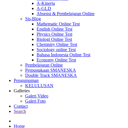
A-Kinerja
A-GLD
Absensi & Pembelajaran Online
Sis-Blog
Mathematic Online Test
English Online Test
Physics Online Test
Biologi Online Test
Chemistry Online Test
Sociology online Test
Bahasa Indonesia Online Test
Economy Online Test
Pembelajaran Online
Perpustakaan SMANESKA
Double Track SMANESKA
Pengumuman
KELULUSAN
Galleries
Galeri Video
Galeri Foto
Contact
Search
Home