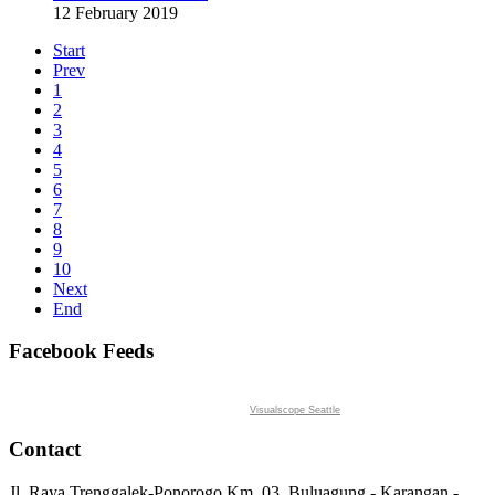
12 February 2019
Start
Prev
1
2
3
4
5
6
7
8
9
10
Next
End
Facebook Feeds
Visualscope Seattle
Contact
Jl. Raya Trenggalek-Ponorogo Km. 03, Buluagung - Karangan -