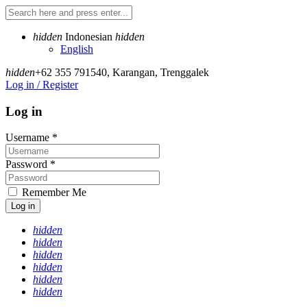
hidden
Indonesian
hidden
English
hidden
+62 355 791540
,
Karangan, Trenggalek
Log in / Register
Log in
Username
*
Password
*
Remember Me
Log in
hidden
hidden
hidden
hidden
hidden
hidden