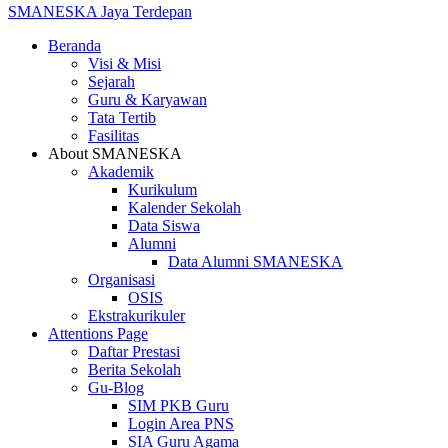
SMANESKA
Jaya Terdepan
Beranda
Visi & Misi
Sejarah
Guru & Karyawan
Tata Tertib
Fasilitas
About SMANESKA
Akademik
Kurikulum
Kalender Sekolah
Data Siswa
Alumni
Data Alumni SMANESKA
Organisasi
OSIS
Ekstrakurikuler
Attentions Page
Daftar Prestasi
Berita Sekolah
Gu-Blog
SIM PKB Guru
Login Area PNS
SIA Guru Agama