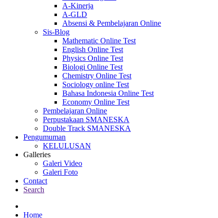
A-Kinerja
A-GLD
Absensi & Pembelajaran Online
Sis-Blog
Mathematic Online Test
English Online Test
Physics Online Test
Biologi Online Test
Chemistry Online Test
Sociology online Test
Bahasa Indonesia Online Test
Economy Online Test
Pembelajaran Online
Perpustakaan SMANESKA
Double Track SMANESKA
Pengumuman
KELULUSAN
Galleries
Galeri Video
Galeri Foto
Contact
Search
Home