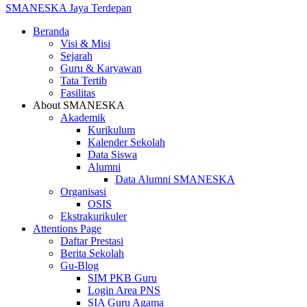
SMANESKA
Jaya Terdepan
Beranda
Visi & Misi
Sejarah
Guru & Karyawan
Tata Tertib
Fasilitas
About SMANESKA
Akademik
Kurikulum
Kalender Sekolah
Data Siswa
Alumni
Data Alumni SMANESKA
Organisasi
OSIS
Ekstrakurikuler
Attentions Page
Daftar Prestasi
Berita Sekolah
Gu-Blog
SIM PKB Guru
Login Area PNS
SIA Guru Agama