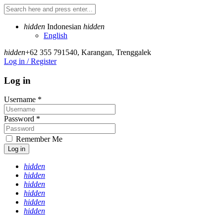
hidden
Indonesian
hidden
English
hidden
+62 355 791540
,
Karangan, Trenggalek
Log in / Register
Log in
Username
*
Password
*
Remember Me
Log in
hidden
hidden
hidden
hidden
hidden
hidden