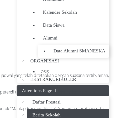
Kalender Sekolah
Data Siswa
Alumni
Data Alumni SMANESKA
ORGANISASI
OSIS
 jadwal yang telah ditetapkan dengan suasana tertib, aman,
EKSTRAKURIKULER
Attentions Page
tensi terbaik yang telah dipelajari selama proses
Daftar Prestasi
ntuk “Mantap Berkarya Nyata”. Semoga seluruh peserta
Berita Sekolah