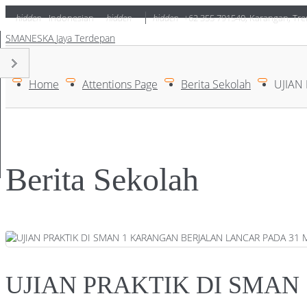
hidden
Indonesian
hidden
hidden
+62 355 791540
,
Karangan, Tre
SMANESKA
Jaya Terdepan
Home
Attentions Page
Berita Sekolah
UJIAN
Berita Sekolah
UJIAN PRAKTIK DI SMA