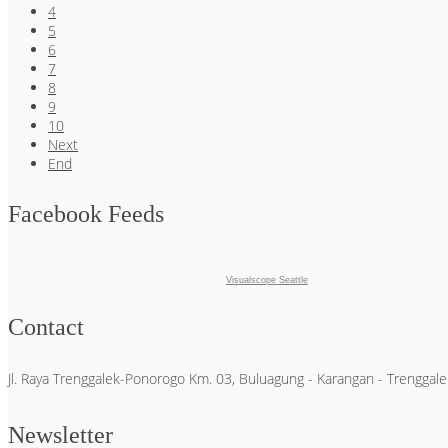
4
5
6
7
8
9
10
Next
End
Facebook Feeds
Visualscope Seattle
Contact
Jl. Raya Trenggalek-Ponorogo Km. 03, Buluagung - Karangan - Trengga
Newsletter