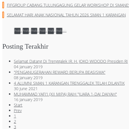
FIFGROUP CABANG TULUNGAGUNG GELAR WORKSHOP DI SMANE
SELAMAT HARI ANAK NASIONAL TAHUN 2026 SMAN 1 KARANGAN
hidden
hidden
hidden
hidden
hidden
hidden
Posting Terakhir
Selamat Datang Di Trenggalek IR. H. JOKO WIDODO Presiden RI
04 January 2019
"PENGANUGERAHAN REWARD BERUPA BEASISWA"
08 January 2019
4 ALUMNI SMAN 1 KARANGAN TRENGGALEK TELAH DILANTIK
30 June 2021
MUHAMMAD YAFI'I (XII MIPA) RAIH "JUARA 1-DAI DAIYAH"
16 January 2019
Start
Prev
1
2
3