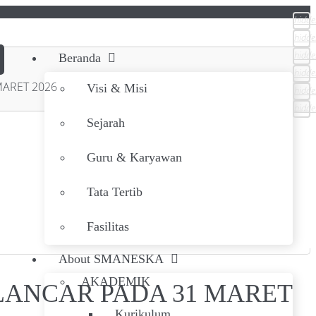
hidde
hidde
hidde
Beranda
hidde
MARET 2026
Visi & Misi
hidde
hidde
Sejarah
Guru & Karyawan
Tata Tertib
Fasilitas
About SMANESKA
AKADEMIK
LANCAR PADA 31 MARET
Kurikulum