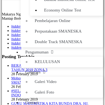
Economy Online Test
Makarya Ngesti Kuncaraning Siwi, SMANESKA Maju Terus,
Mantap Berkarya Nyata.
Pembelajaran Online
hidden
hidden
Perpustakaan SMANESKA
hidden
hidden
Double Track SMANESKA
hidden
hidden
Pengumuman
Posting Terakhir
KELULUSAN
BERANGKAT DAN SIAP SUKSESKAN FWKKP
TAHUN 2019 ZONA 3
Galleries
28 February 2019
Mohon Doa Terbaiknya dan LIKE untuk Tim BRIPSUS
Galeri Video
SMANESKA
26 February 2019
#SELAMAT HARI PALANG MERAH REMAJA
Galeri Foto
INDONESIA KE-69
28 February 2019
Contact
GURU MATEMATIKA KITA BUNDA DRA. HJ.