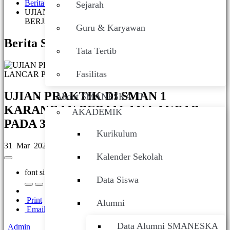
Berita Sekolah
Sejarah
UJIAN PRAKTIK DI SMAN 1 KARANGAN
BERJALAN LANCAR PADA 31 MARET 2026
Guru & Karyawan
Berita Sekolah
Tata Tertib
Fasilitas
UJIAN PRAKTIK DI SMAN 1
About SMANESKA
KARANGAN BERJALAN LANCAR
AKADEMIK
PADA 31 MARET 2026
Kurikulum
31 Mar 2026
Kalender Sekolah
font size
Data Siswa
Print
Alumni
Email
Data Alumni SMANESKA
Admin