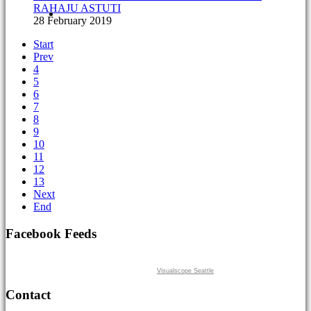
RAHAJU ASTUTI
28 February 2019
Start
Prev
4
5
6
7
8
9
10
11
12
13
Next
End
Facebook Feeds
Visualscope Seattle
Contact