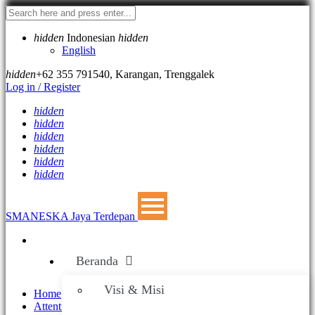
hidden
Indonesian
hidden
English
hidden
+62 355 791540
,
Karangan, Trenggalek
Log in / Register
hidden
hidden
hidden
hidden
hidden
hidden
SMANESKA
Jaya Terdepan
Beranda
Visi & Misi
Home
Attentions Page