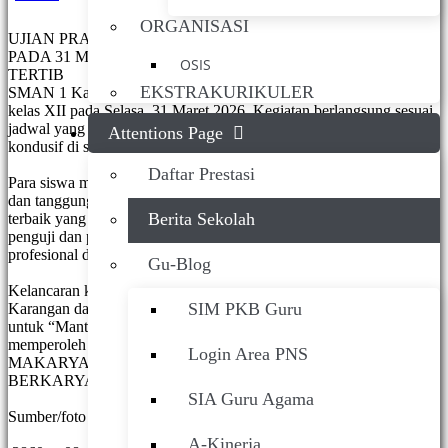
(0 votes)
ORGANISASI
UJIAN PRAKTIK (PSAJ) KELAS XII SMAN 1 KARANGAN
PADA 31 MARET 2026 BERLANGSUNG LANCAR DAN
OSIS
TERTIB
EKSTRAKURIKULER
SMAN 1 Karangan sukses melaksanakan Ujian Praktik (PSAJ)
kelas XII pada Selasa, 31 Maret 2026. Kegiatan berlangsung sesuai
jadwal yang telah ditetapkan dengan suasana tertib, aman, dan
Attentions Page
kondusif di seluruh ruang pelaksanaan ujian.
Daftar Prestasi
Para siswa mengikuti setiap tahapan ujian dengan penuh kesiapan
dan tanggung jawab, menampilkan keterampilan serta kompetensi
Berita Sekolah
terbaik yang telah dipelajari selama proses pembelajaran. Guru
penguji dan panitia turut memastikan pelaksanaan berjalan
profesional dan terkoordinasi dengan baik.
Gu-Blog
Kelancaran kegiatan ini menjadi bukti komitmen SMAN 1
SIM PKB Guru
Karangan dalam menjaga mutu pendidikan serta mendukung siswa
untuk “Mantap Berkarya Nyata”. Semoga seluruh peserta
memperoleh hasil yang optimal dan membanggakan.
Login Area PNS
MAKARYA NGESTI KUNCARANING SIWI, MANTAP
BERKARYA NYATA
SIA Guru Agama
Sumber/foto : Humas Smaneska
A-Kinerja