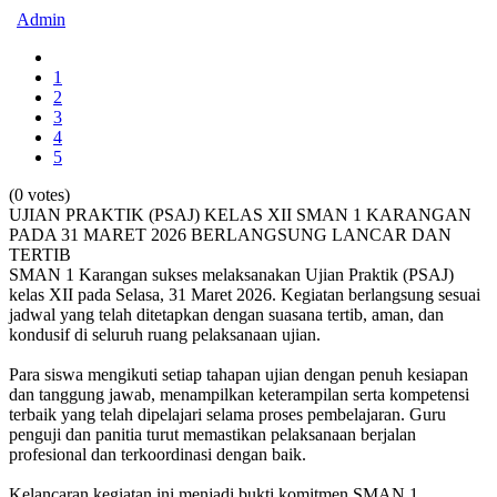
Admin
1
2
3
4
5
(0 votes)
UJIAN PRAKTIK (PSAJ) KELAS XII SMAN 1 KARANGAN
PADA 31 MARET 2026 BERLANGSUNG LANCAR DAN
TERTIB
SMAN 1 Karangan sukses melaksanakan Ujian Praktik (PSAJ)
kelas XII pada Selasa, 31 Maret 2026. Kegiatan berlangsung sesuai
jadwal yang telah ditetapkan dengan suasana tertib, aman, dan
kondusif di seluruh ruang pelaksanaan ujian.
Para siswa mengikuti setiap tahapan ujian dengan penuh kesiapan
dan tanggung jawab, menampilkan keterampilan serta kompetensi
terbaik yang telah dipelajari selama proses pembelajaran. Guru
penguji dan panitia turut memastikan pelaksanaan berjalan
profesional dan terkoordinasi dengan baik.
Kelancaran kegiatan ini menjadi bukti komitmen SMAN 1