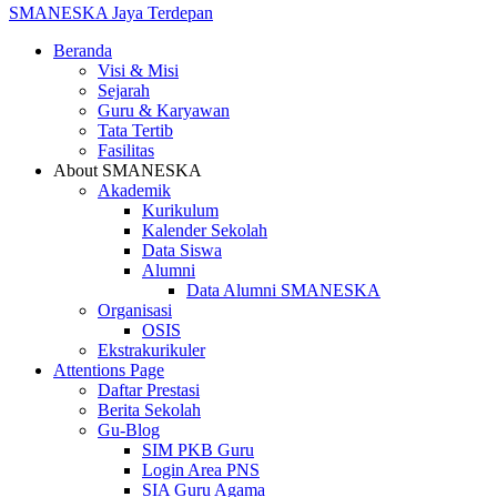
SMANESKA
Jaya Terdepan
Beranda
Visi & Misi
Sejarah
Guru & Karyawan
Tata Tertib
Fasilitas
About SMANESKA
Akademik
Kurikulum
Kalender Sekolah
Data Siswa
Alumni
Data Alumni SMANESKA
Organisasi
OSIS
Ekstrakurikuler
Attentions Page
Daftar Prestasi
Berita Sekolah
Gu-Blog
SIM PKB Guru
Login Area PNS
SIA Guru Agama