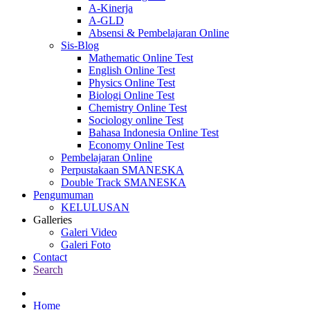
A-Kinerja
A-GLD
Absensi & Pembelajaran Online
Sis-Blog
Mathematic Online Test
English Online Test
Physics Online Test
Biologi Online Test
Chemistry Online Test
Sociology online Test
Bahasa Indonesia Online Test
Economy Online Test
Pembelajaran Online
Perpustakaan SMANESKA
Double Track SMANESKA
Pengumuman
KELULUSAN
Galleries
Galeri Video
Galeri Foto
Contact
Search
Home