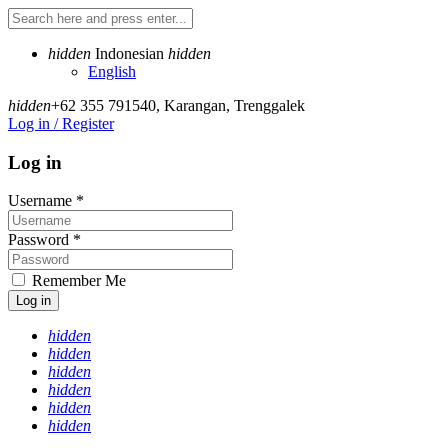
hidden
Indonesian
hidden
English
hidden
+62 355 791540
,
Karangan, Trenggalek
Log in / Register
Log in
Username
*
Password
*
Remember Me
Log in
hidden
hidden
hidden
hidden
hidden
hidden