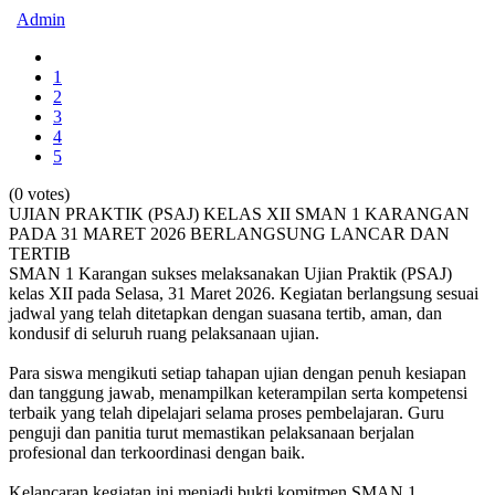
Admin
1
2
3
4
5
(0 votes)
UJIAN PRAKTIK (PSAJ) KELAS XII SMAN 1 KARANGAN
PADA 31 MARET 2026 BERLANGSUNG LANCAR DAN
TERTIB
SMAN 1 Karangan sukses melaksanakan Ujian Praktik (PSAJ)
kelas XII pada Selasa, 31 Maret 2026. Kegiatan berlangsung sesuai
jadwal yang telah ditetapkan dengan suasana tertib, aman, dan
kondusif di seluruh ruang pelaksanaan ujian.
Para siswa mengikuti setiap tahapan ujian dengan penuh kesiapan
dan tanggung jawab, menampilkan keterampilan serta kompetensi
terbaik yang telah dipelajari selama proses pembelajaran. Guru
penguji dan panitia turut memastikan pelaksanaan berjalan
profesional dan terkoordinasi dengan baik.
Kelancaran kegiatan ini menjadi bukti komitmen SMAN 1