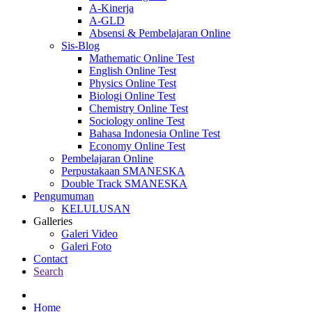
A-Kinerja
A-GLD
Absensi & Pembelajaran Online
Sis-Blog
Mathematic Online Test
English Online Test
Physics Online Test
Biologi Online Test
Chemistry Online Test
Sociology online Test
Bahasa Indonesia Online Test
Economy Online Test
Pembelajaran Online
Perpustakaan SMANESKA
Double Track SMANESKA
Pengumuman
KELULUSAN
Galleries
Galeri Video
Galeri Foto
Contact
Search
Home