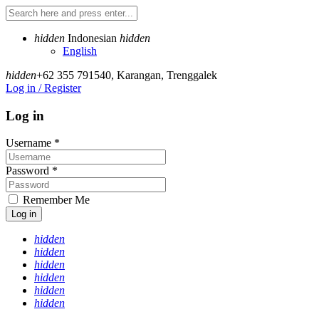
hidden
Indonesian
hidden
English
hidden
+62 355 791540
,
Karangan, Trenggalek
Log in / Register
Log in
Username
*
Password
*
Remember Me
Log in
hidden
hidden
hidden
hidden
hidden
hidden