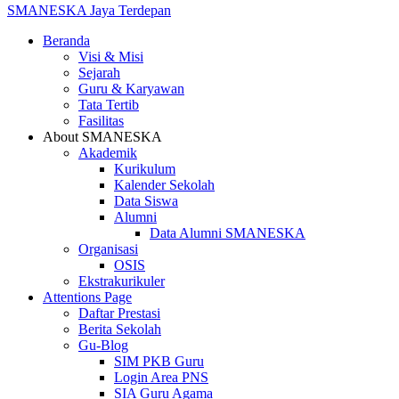
SMANESKA
Jaya Terdepan
Beranda
Visi & Misi
Sejarah
Guru & Karyawan
Tata Tertib
Fasilitas
About SMANESKA
Akademik
Kurikulum
Kalender Sekolah
Data Siswa
Alumni
Data Alumni SMANESKA
Organisasi
OSIS
Ekstrakurikuler
Attentions Page
Daftar Prestasi
Berita Sekolah
Gu-Blog
SIM PKB Guru
Login Area PNS
SIA Guru Agama