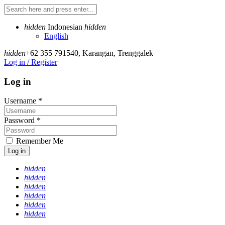
hidden
Indonesian
hidden
English
hidden
+62 355 791540
,
Karangan, Trenggalek
Log in / Register
Log in
Username
*
Password
*
Remember Me
Log in
hidden
hidden
hidden
hidden
hidden
hidden