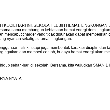
ECIL HARI INI, SEKOLAH LEBIH HEMAT, LINGKUNGAN L
sama-sama membangun kebiasaan hemat energi demi lingkunga
an mencabut charger yang tidak digunakan dapat memberikan d
yang nyaman sekaligus ramah lingkungan.
gunaan listrik, tetapi juga membentuk karakter disiplin dan ta
ngingatkan dan memberi contoh, budaya hemat energi akan men
idup sehari-hari di sekolah. Bersama, kita wujudkan SMAN 1 Kar
RYA NYATA