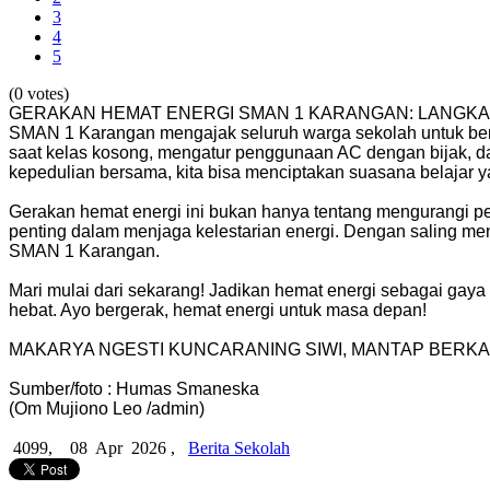
3
4
5
(0 votes)
GERAKAN HEMAT ENERGI SMAN 1 KARANGAN: LANGKAH K
SMAN 1 Karangan mengajak seluruh warga sekolah untuk ber
saat kelas kosong, mengatur penggunaan AC dengan bijak, d
kepedulian bersama, kita bisa menciptakan suasana belajar 
Gerakan hemat energi ini bukan hanya tentang mengurangi peng
penting dalam menjaga kelestarian energi. Dengan saling me
SMAN 1 Karangan.
Mari mulai dari sekarang! Jadikan hemat energi sebagai gaya h
hebat. Ayo bergerak, hemat energi untuk masa depan!
MAKARYA NGESTI KUNCARANING SIWI, MANTAP BERKA
Sumber/foto : Humas Smaneska
(Om Mujiono Leo /admin)
4099,
08 Apr 2026 ,
Berita Sekolah