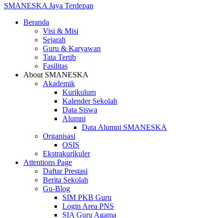
SMANESKA
Jaya Terdepan
Beranda
Visi & Misi
Sejarah
Guru & Karyawan
Tata Tertib
Fasilitas
About SMANESKA
Akademik
Kurikulum
Kalender Sekolah
Data Siswa
Alumni
Data Alumni SMANESKA
Organisasi
OSIS
Ekstrakurikuler
Attentions Page
Daftar Prestasi
Berita Sekolah
Gu-Blog
SIM PKB Guru
Login Area PNS
SIA Guru Agama