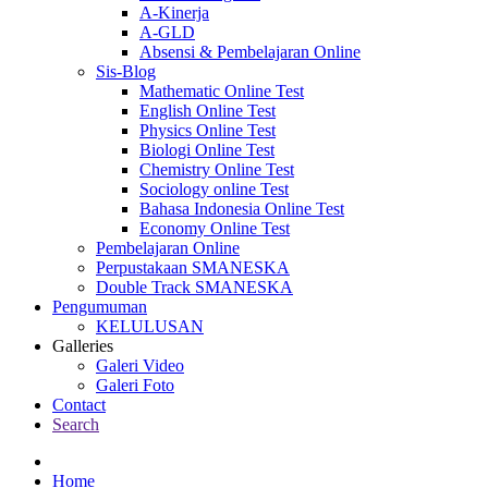
A-Kinerja
A-GLD
Absensi & Pembelajaran Online
Sis-Blog
Mathematic Online Test
English Online Test
Physics Online Test
Biologi Online Test
Chemistry Online Test
Sociology online Test
Bahasa Indonesia Online Test
Economy Online Test
Pembelajaran Online
Perpustakaan SMANESKA
Double Track SMANESKA
Pengumuman
KELULUSAN
Galleries
Galeri Video
Galeri Foto
Contact
Search
Home