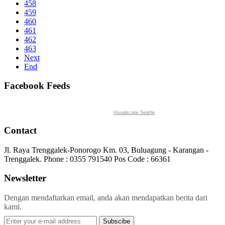
458
459
460
461
462
463
Next
End
Facebook Feeds
Visualscope Seattle
Contact
Jl. Raya Trenggalek-Ponorogo Km. 03, Buluagung - Karangan -
Trenggalek. Phone : 0355 791540 Pos Code : 66361
Newsletter
Dengan mendaftarkan email, anda akan mendapatkan berita dari
kami.
Subscibe