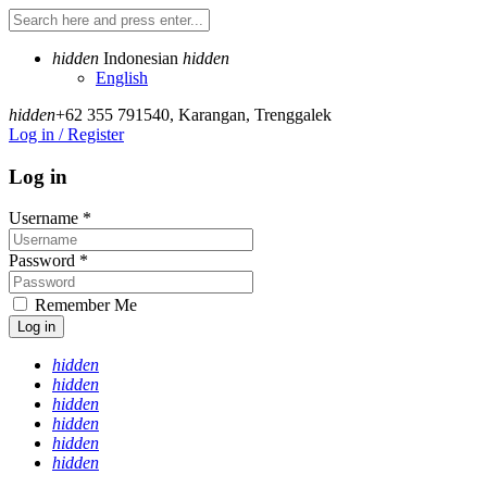
hidden
Indonesian
hidden
English
hidden
+62 355 791540
,
Karangan, Trenggalek
Log in / Register
Log in
Username
*
Password
*
Remember Me
Log in
hidden
hidden
hidden
hidden
hidden
hidden