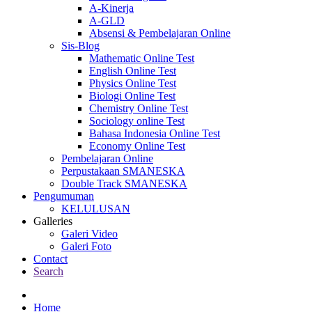
A-Kinerja
A-GLD
Absensi & Pembelajaran Online
Sis-Blog
Mathematic Online Test
English Online Test
Physics Online Test
Biologi Online Test
Chemistry Online Test
Sociology online Test
Bahasa Indonesia Online Test
Economy Online Test
Pembelajaran Online
Perpustakaan SMANESKA
Double Track SMANESKA
Pengumuman
KELULUSAN
Galleries
Galeri Video
Galeri Foto
Contact
Search
Home