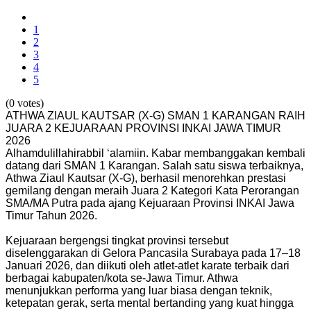
1
2
3
4
5
(0 votes)
ATHWA ZIAUL KAUTSAR (X-G) SMAN 1 KARANGAN RAIH
JUARA 2 KEJUARAAN PROVINSI INKAI JAWA TIMUR
2026
Alhamdulillahirabbil ‘alamiin. Kabar membanggakan kembali
datang dari SMAN 1 Karangan. Salah satu siswa terbaiknya,
Athwa Ziaul Kautsar (X-G), berhasil menorehkan prestasi
gemilang dengan meraih Juara 2 Kategori Kata Perorangan
SMA/MA Putra pada ajang Kejuaraan Provinsi INKAI Jawa
Timur Tahun 2026.
Kejuaraan bergengsi tingkat provinsi tersebut
diselenggarakan di Gelora Pancasila Surabaya pada 17–18
Januari 2026, dan diikuti oleh atlet-atlet karate terbaik dari
berbagai kabupaten/kota se-Jawa Timur. Athwa
menunjukkan performa yang luar biasa dengan teknik,
ketepatan gerak, serta mental bertanding yang kuat hingga