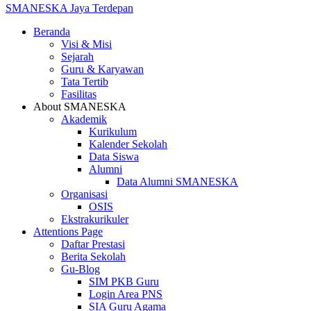
SMANESKA
Jaya Terdepan
Beranda
Visi & Misi
Sejarah
Guru & Karyawan
Tata Tertib
Fasilitas
About SMANESKA
Akademik
Kurikulum
Kalender Sekolah
Data Siswa
Alumni
Data Alumni SMANESKA
Organisasi
OSIS
Ekstrakurikuler
Attentions Page
Daftar Prestasi
Berita Sekolah
Gu-Blog
SIM PKB Guru
Login Area PNS
SIA Guru Agama