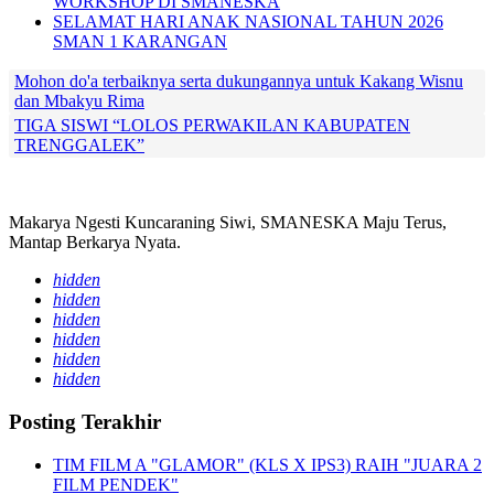
WORKSHOP DI SMANESKA
SELAMAT HARI ANAK NASIONAL TAHUN 2026
SMAN 1 KARANGAN
Mohon do'a terbaiknya serta dukungannya untuk Kakang Wisnu
dan Mbakyu Rima
TIGA SISWI “LOLOS PERWAKILAN KABUPATEN
TRENGGALEK”
Makarya Ngesti Kuncaraning Siwi, SMANESKA Maju Terus,
Mantap Berkarya Nyata.
hidden
hidden
hidden
hidden
hidden
hidden
Posting Terakhir
TIM FILM A "GLAMOR" (KLS X IPS3) RAIH "JUARA 2
FILM PENDEK"