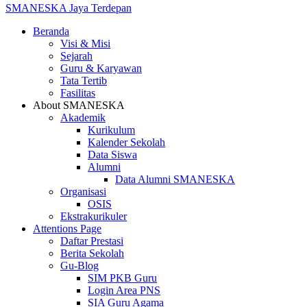
SMANESKA
Jaya Terdepan
Beranda
Visi & Misi
Sejarah
Guru & Karyawan
Tata Tertib
Fasilitas
About SMANESKA
Akademik
Kurikulum
Kalender Sekolah
Data Siswa
Alumni
Data Alumni SMANESKA
Organisasi
OSIS
Ekstrakurikuler
Attentions Page
Daftar Prestasi
Berita Sekolah
Gu-Blog
SIM PKB Guru
Login Area PNS
SIA Guru Agama