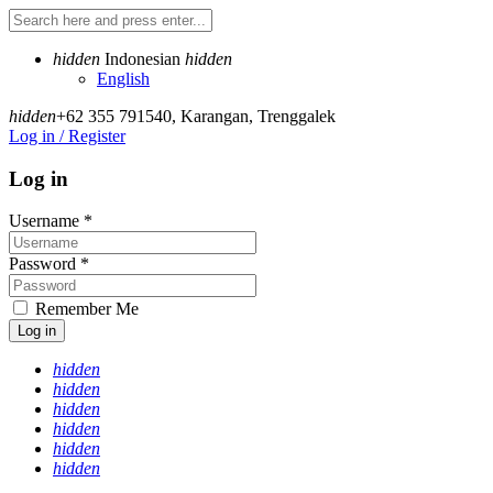
hidden
Indonesian
hidden
English
hidden
+62 355 791540
,
Karangan, Trenggalek
Log in / Register
Log in
Username
*
Password
*
Remember Me
Log in
hidden
hidden
hidden
hidden
hidden
hidden