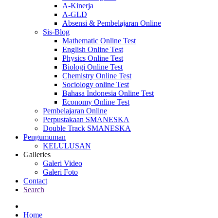
A-Kinerja
A-GLD
Absensi & Pembelajaran Online
Sis-Blog
Mathematic Online Test
English Online Test
Physics Online Test
Biologi Online Test
Chemistry Online Test
Sociology online Test
Bahasa Indonesia Online Test
Economy Online Test
Pembelajaran Online
Perpustakaan SMANESKA
Double Track SMANESKA
Pengumuman
KELULUSAN
Galleries
Galeri Video
Galeri Foto
Contact
Search
Home