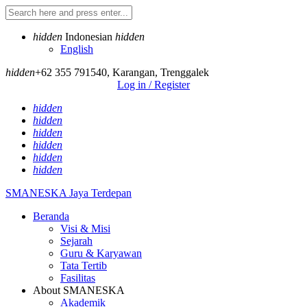
hidden
Indonesian
hidden
English
hidden
+62 355 791540
,
Karangan, Trenggalek
Log in / Register
hidden
hidden
hidden
hidden
hidden
hidden
SMANESKA
Jaya Terdepan
Beranda
Visi & Misi
Sejarah
Guru & Karyawan
Tata Tertib
Fasilitas
About SMANESKA
Akademik