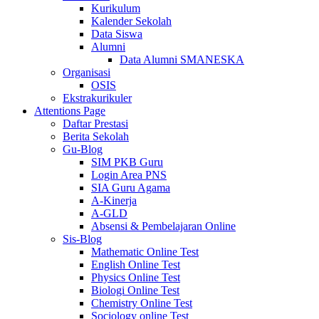
Kurikulum
Kalender Sekolah
Data Siswa
Alumni
Data Alumni SMANESKA
Organisasi
OSIS
Ekstrakurikuler
Attentions Page
Daftar Prestasi
Berita Sekolah
Gu-Blog
SIM PKB Guru
Login Area PNS
SIA Guru Agama
A-Kinerja
A-GLD
Absensi & Pembelajaran Online
Sis-Blog
Mathematic Online Test
English Online Test
Physics Online Test
Biologi Online Test
Chemistry Online Test
Sociology online Test