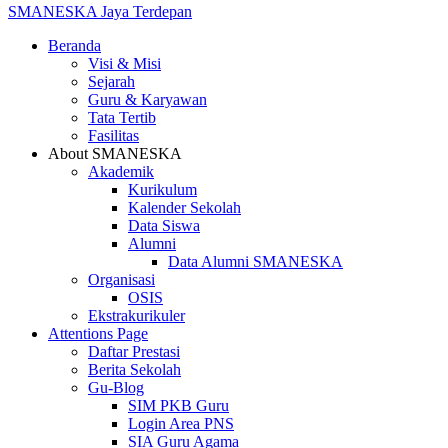
SMANESKA
Jaya Terdepan
Beranda
Visi & Misi
Sejarah
Guru & Karyawan
Tata Tertib
Fasilitas
About SMANESKA
Akademik
Kurikulum
Kalender Sekolah
Data Siswa
Alumni
Data Alumni SMANESKA
Organisasi
OSIS
Ekstrakurikuler
Attentions Page
Daftar Prestasi
Berita Sekolah
Gu-Blog
SIM PKB Guru
Login Area PNS
SIA Guru Agama