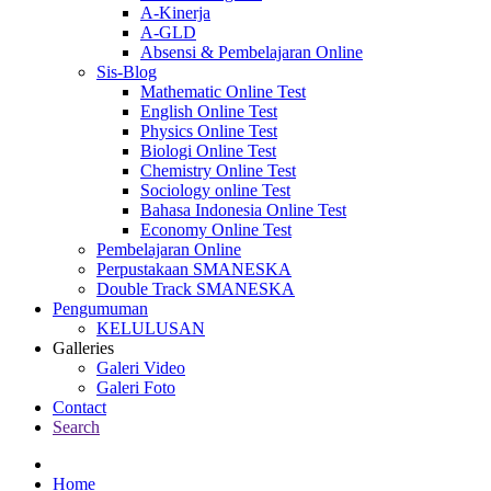
A-Kinerja
A-GLD
Absensi & Pembelajaran Online
Sis-Blog
Mathematic Online Test
English Online Test
Physics Online Test
Biologi Online Test
Chemistry Online Test
Sociology online Test
Bahasa Indonesia Online Test
Economy Online Test
Pembelajaran Online
Perpustakaan SMANESKA
Double Track SMANESKA
Pengumuman
KELULUSAN
Galleries
Galeri Video
Galeri Foto
Contact
Search
Home