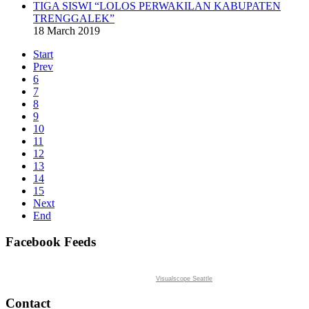
TIGA SISWI “LOLOS PERWAKILAN KABUPATEN
TRENGGALEK”
18 March 2019
Start
Prev
6
7
8
9
10
11
12
13
14
15
Next
End
Facebook Feeds
Visualscope Seattle
Contact