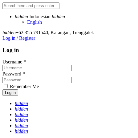
hidden
Indonesian
hidden
English
hidden
+62 355 791540
,
Karangan, Trenggalek
Log in / Register
Log in
Username
*
Password
*
Remember Me
Log in
hidden
hidden
hidden
hidden
hidden
hidden