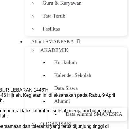
Guru & Karyawan
Tata Tertib
Fasilitas
About SMANESKA
AKADEMIK
Kurikulum
Kalender Sekolah
Data Siswa
BUR LEBARAN 1446 H
6 Hijriah. Kegiatan ini dilaksanakan pada Rabu, 9 April
h.
Alumni
ererat tali silaturahmi setelah menjalani bulan suci
Data Alumni SMANESKA
lah.
ORGANISASI
ersamaan dan toleransi yang terus dijunjung tinggi di