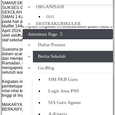
SMANESKA TOP NEWS >> SMAN 1 KARANGAN
ORGANISASI
SUKSES GELAR HALAL BIHALAL DI AWAL MASUK
SEKOLAH USAI LIBUR LEBARAN 1446 H
OSIS
SMAN 1 Karangan sukses menggelar kegiatan Halal Bihalal
pada hari pertama masuk sekolah usai libur Hari Raya
EKSTRAKURIKULER
Idulfitri 1446 Hijriah. Kegiatan ini dilaksanakan pada Rabu, 9
April 2024, bertempat di lapangan utama sekolah dan diikuti
Attentions Page
oleh seluruh warga sekolah, mulai dari siswa, guru, hingga
staf sekolah.
Daftar Prestasi
Suasana penuh kehangatan dan kebersamaan terasa kental
dalam acara ini, sebagai momen untuk saling memaafkan
Berita Sekolah
dan mempererat tali silaturahmi setelah menjalani bulan suci
Ramadan. Kepala sekolah dalam sambutannya
Gu-Blog
mengapresiasi semangat kekeluargaan yang ditunjukkan
seluruh warga sekolah.
SIM PKB Guru
Kegiatan ini menjadi awal yang positif untuk mengawali
pembelajaran pasca libur panjang, serta mencerminkan
Login Area PNS
nilai-nilai kebersamaan dan toleransi yang terus dijunjung
tinggi di lingkungan SMAN 1 Karangan
SIA Guru Agama
MAKARYA NGESTI KUNCARANING SIWI, MANTAP
BERKARYA NYATA
A-Kinerja