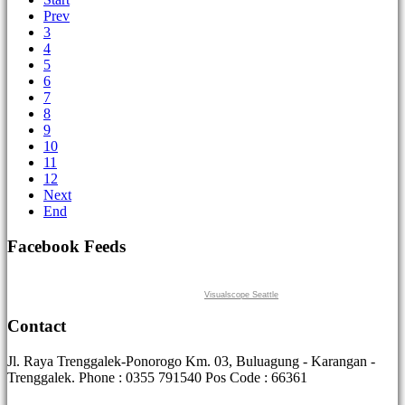
Prev
3
4
5
6
7
8
9
10
11
12
Next
End
Facebook Feeds
Visualscope Seattle
Contact
Jl. Raya Trenggalek-Ponorogo Km. 03, Buluagung - Karangan -
Trenggalek. Phone : 0355 791540 Pos Code : 66361