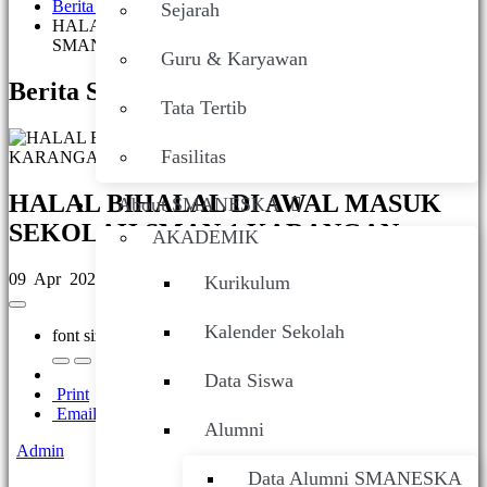
Berita Sekolah
Sejarah
HALAL BIHALAL DI AWAL MASUK SEKOLAH
SMAN 1 KARANGAN
Guru & Karyawan
Berita Sekolah
Tata Tertib
Fasilitas
HALAL BIHALAL DI AWAL MASUK
About SMANESKA
SEKOLAH SMAN 1 KARANGAN
AKADEMIK
09 Apr 2025
Kurikulum
Kalender Sekolah
font size
Data Siswa
Print
Email
Alumni
Admin
Data Alumni SMANESKA
(0 votes)