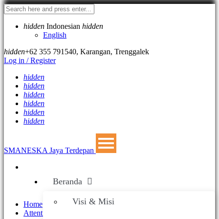
hidden
Indonesian
hidden
English
hidden
+62 355 791540
,
Karangan, Trenggalek
Log in / Register
hidden
hidden
hidden
hidden
hidden
hidden
SMANESKA
Jaya Terdepan
Beranda
Visi & Misi
Home
Attentions Page