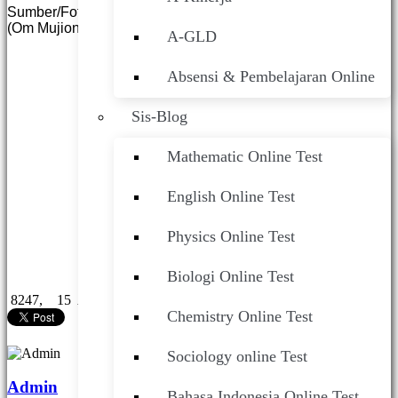
Sumber/Foto : HumasSmaneska
(Om Mujiono Leo/admin)
A-GLD
Absensi & Pembelajaran Online
Sis-Blog
Mathematic Online Test
English Online Test
Physics Online Test
Biologi Online Test
8247,
15 Apr 2025 ,
Berita Sekolah
Chemistry Online Test
Sociology online Test
Admin
Bahasa Indonesia Online Test