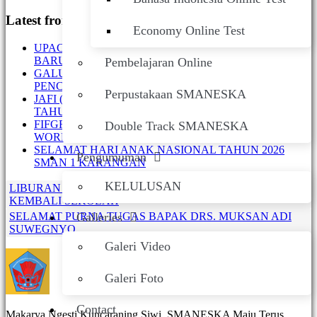
Latest from Admin
Economy Online Test
UPACARA BENDERA PERDANA TAHUN AJARAN
BARU, SMAN 1 KARANGAN
Pembelajaran Online
GALUH AJENG (XII B) SMANESKA SABET JUARA 1
PENCAK SILAT
Perpustakaan SMANESKA
JAFI (X E) SMANESKA RAIH PESILAT TERBAIK
TAHUN 2026
FIFGROUP CABANG TULUNGAGUNG GELAR
Double Track SMANESKA
WORKSHOP DI SMANESKA
SELAMAT HARI ANAK NASIONAL TAHUN 2026
Pengumuman
SMAN 1 KARANGAN
KELULUSAN
LIBURAN USAI, SEMANGAT BARU DIMULAI, YUK
KEMBALI SEKOLAH
SELAMAT PURNA TUGAS BAPAK DRS. MUKSAN ADI
Galleries
SUWEGNYO
Galeri Video
Galeri Foto
Contact
Makarya Ngesti Kuncaraning Siwi, SMANESKA Maju Terus,