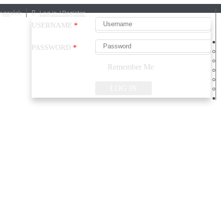
nggalek
Log in / Register
USERNAME
*
PASSWORD
*
Remember Me
LOG IN