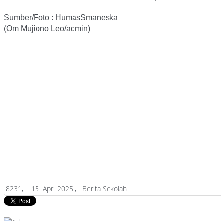
Sumber/Foto : HumasSmaneska
(Om Mujiono Leo/admin)
8231,
15 Apr 2025 ,
Berita Sekolah