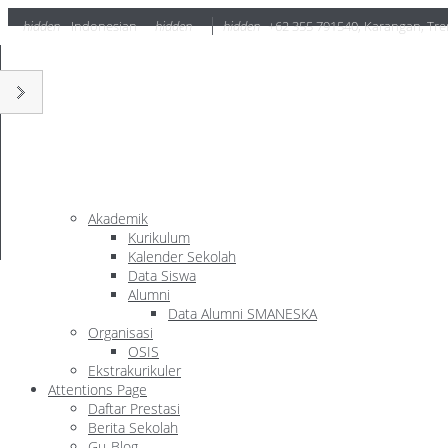
hidden
Indonesian
hidden
hidden
+62 355 791540
,
Karangan, Tre
Akademik
Kurikulum
Kalender Sekolah
Data Siswa
Alumni
Data Alumni SMANESKA
Organisasi
OSIS
Ekstrakurikuler
Attentions Page
Daftar Prestasi
Berita Sekolah
Gu-Blog