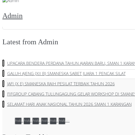
Admin
Latest from Admin
UPACARA BENDERA PERDANA TAHUN AJARAN BARU, SMAN 1 KAR
GALUH AJENG (XII B) SMANESKA SABET JUARA 1 PENCAK SILAT
JAFI (X E) SMANESKA RAIH PESILAT TERBAIK TAHUN 2026
FIFGROUP CABANG TULUNGAGUNG GELAR WORKSHOP DI SMANE
SELAMAT HARI ANAK NASIONAL TAHUN 2026 SMAN 1 KARANGAN
hidden
hidden
hidden
hidden
hidden
hidden