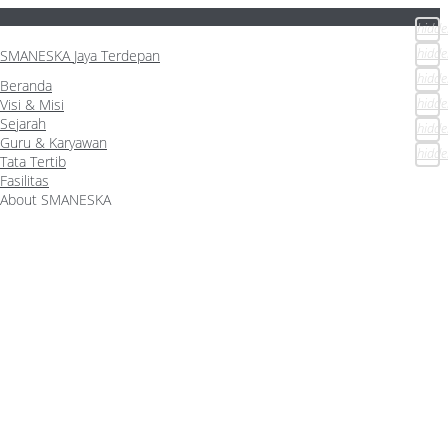
hidde
hidde
SMANESKA
Jaya Terdepan
hidde
Beranda
hidde
Visi & Misi
Sejarah
hidde
Guru & Karyawan
hidde
Tata Tertib
Fasilitas
About SMANESKA