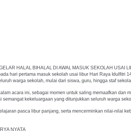
LAR HALAL BIHALAL DI AWAL MASUK SEKOLAH USAI LI
 hari pertama masuk sekolah usai libur Hari Raya Idulfitri 144
luruh warga sekolah, mulai dari siswa, guru, hingga staf sekola
am acara ini, sebagai momen untuk saling memaafkan dan memp
semangat kekeluargaan yang ditunjukkan seluruh warga seko
ajaran pasca libur panjang, serta mencerminkan nilai-nilai keb
RYA NYATA