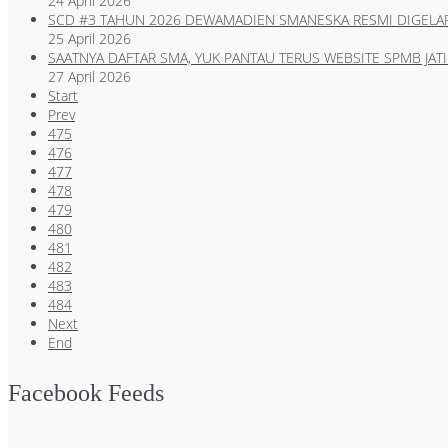
24 April 2026
SCD #3 TAHUN 2026 DEWAMADIEN SMANESKA RESMI DIGELA
25 April 2026
SAATNYA DAFTAR SMA, YUK PANTAU TERUS WEBSITE SPMB JAT
27 April 2026
Start
Prev
475
476
477
478
479
480
481
482
483
484
Next
End
Facebook Feeds