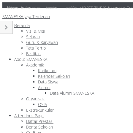
hidden
Indonesian
hidden
hidden
+62 355 791540
,
Karangan, Tre
SMANESKA
Jaya Terdepan
Beranda
Visi & Misi
Sejarah
Guru & Karyawan
Tata Tertib
Fasilitas
About SMANESKA
Akademik
Kurikulum
Kalender Sekolah
Data Siswa
Alumni
Data Alumni SMANESKA
Organisasi
OSIS
Ekstrakurikuler
Attentions Page
Daftar Prestasi
Berita Sekolah
Gu-Blog