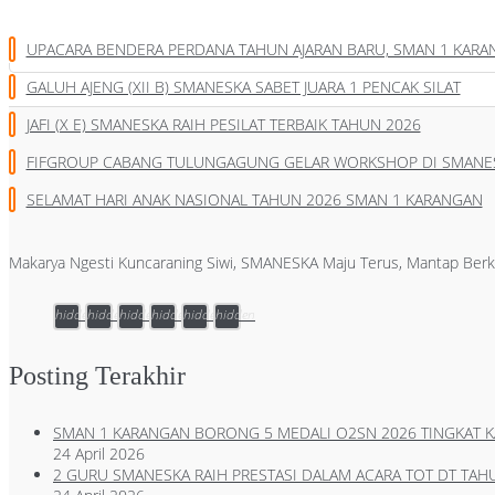
UPACARA BENDERA PERDANA TAHUN AJARAN BARU, SMAN 1 KAR
GALUH AJENG (XII B) SMANESKA SABET JUARA 1 PENCAK SILAT
JAFI (X E) SMANESKA RAIH PESILAT TERBAIK TAHUN 2026
FIFGROUP CABANG TULUNGAGUNG GELAR WORKSHOP DI SMANE
SELAMAT HARI ANAK NASIONAL TAHUN 2026 SMAN 1 KARANGAN
Makarya Ngesti Kuncaraning Siwi, SMANESKA Maju Terus, Mantap Berk
hidden
hidden
hidden
hidden
hidden
hidden
Posting Terakhir
SMAN 1 KARANGAN BORONG 5 MEDALI O2SN 2026 TINGKAT 
24 April 2026
2 GURU SMANESKA RAIH PRESTASI DALAM ACARA TOT DT TAH