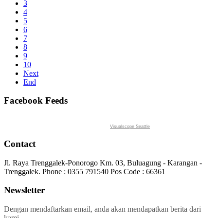
3
4
5
6
7
8
9
10
Next
End
Facebook Feeds
Visualscope Seattle
Contact
Jl. Raya Trenggalek-Ponorogo Km. 03, Buluagung - Karangan -
Trenggalek. Phone : 0355 791540 Pos Code : 66361
Newsletter
Dengan mendaftarkan email, anda akan mendapatkan berita dari
kami.