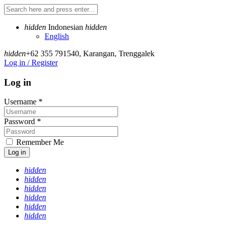
hidden
Indonesian
hidden
English
hidden
+62 355 791540
,
Karangan, Trenggalek
Log in / Register
Log in
Username
*
Password
*
Remember Me
Log in
hidden
hidden
hidden
hidden
hidden
hidden