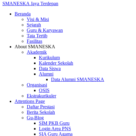
SMANESKA
Jaya Terdepan
Beranda
Visi & Misi
Sejarah
Guru & Karyawan
Tata Tertib
Fasilitas
About SMANESKA
Akademik
Kurikulum
Kalender Sekolah
Data Siswa
Alumni
Data Alumni SMANESKA
Organisasi
OSIS
Ekstrakurikuler
Attentions Page
Daftar Prestasi
Berita Sekolah
Gu-Blog
SIM PKB Guru
Login Area PNS
SIA Guru Agama