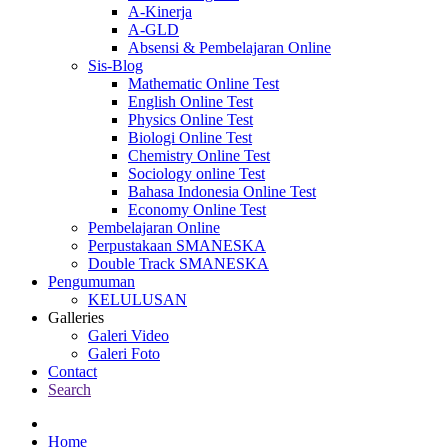
A-Kinerja
A-GLD
Absensi & Pembelajaran Online
Sis-Blog
Mathematic Online Test
English Online Test
Physics Online Test
Biologi Online Test
Chemistry Online Test
Sociology online Test
Bahasa Indonesia Online Test
Economy Online Test
Pembelajaran Online
Perpustakaan SMANESKA
Double Track SMANESKA
Pengumuman
KELULUSAN
Galleries
Galeri Video
Galeri Foto
Contact
Search
Home