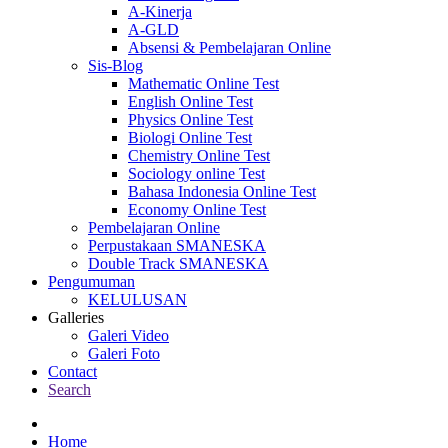
A-Kinerja
A-GLD
Absensi & Pembelajaran Online
Sis-Blog
Mathematic Online Test
English Online Test
Physics Online Test
Biologi Online Test
Chemistry Online Test
Sociology online Test
Bahasa Indonesia Online Test
Economy Online Test
Pembelajaran Online
Perpustakaan SMANESKA
Double Track SMANESKA
Pengumuman
KELULUSAN
Galleries
Galeri Video
Galeri Foto
Contact
Search
Home