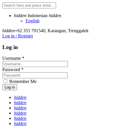
hidden
Indonesian
hidden
English
hidden
+62 355 791540
,
Karangan, Trenggalek
Log in / Register
Log in
Username
*
Password
*
Remember Me
Log in
hidden
hidden
hidden
hidden
hidden
hidden