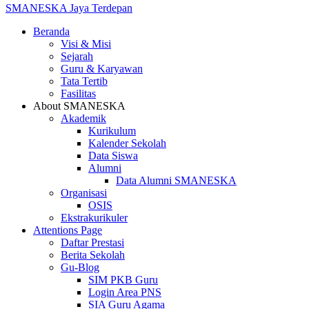
SMANESKA
Jaya Terdepan
Beranda
Visi & Misi
Sejarah
Guru & Karyawan
Tata Tertib
Fasilitas
About SMANESKA
Akademik
Kurikulum
Kalender Sekolah
Data Siswa
Alumni
Data Alumni SMANESKA
Organisasi
OSIS
Ekstrakurikuler
Attentions Page
Daftar Prestasi
Berita Sekolah
Gu-Blog
SIM PKB Guru
Login Area PNS
SIA Guru Agama