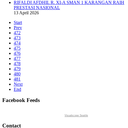
RIFALDI AFDHIL R. XI-A SMAN 1 KARANGAN RAIH
PRESTASI NASIONAL
13 April 2026
Start
Prev
472
473
474
475
476
477
478
479
480
481
Next
End
Facebook Feeds
Visualscope Seattle
Contact