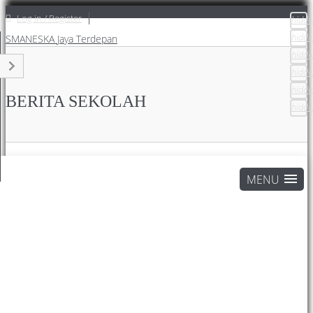
Log in / Register
hidde
hidde
SMANESKA
Jaya Terdepan
hidde
hidde
hidde
BERITA SEKOLAH
hidde
Home
Attentions Page
Berita Sekolah
BCL SMANESKA SELENGGARAKAN PENGUKUHAN DAN
OUTBOND
BCL SMANESKA