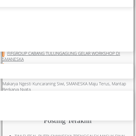
Latest from Admin
UPACARA BENDERA PERDANA TAHUN AJARAN BARU, SMAN 1
KARANGAN
GALUH AJENG (XII B) SMANESKA SABET JUARA 1 PENCAK SILAT
JAFI (X E) SMANESKA RAIH PESILAT TERBAIK TAHUN 2026
FIFGROUP CABANG TULUNGAGUNG GELAR WORKSHOP DI
SMANESKA
SELAMAT HARI ANAK NASIONAL TAHUN 2026 SMAN 1
KARANGAN
Makarya Ngesti Kuncaraning Siwi, SMANESKA Maju Terus, Mantap
Berkarya Nyata.
hidden
hidden
hidden
hidden
hidden
hidden
Posting Terakhir