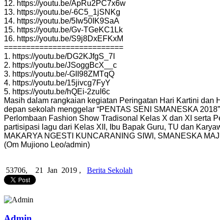
12. https://youtu.be/ApRu2PC7x6w
13. https://youtu.be/-6C5_1jSNKg
14. https://youtu.be/5Iw50IK9SaA
15. https://youtu.be/Gv-TGeKC1Lk
16. https://youtu.be/S9j8DxEFKxM
===========================
1. https://youtu.be/DG2KJfgS_7I
2. https://youtu.be/JSoggBcX__c
3. https://youtu.be/-GII98ZMTqQ
4. https://youtu.be/15jivcg7FyY
5. https://youtu.be/hQEi-2zuI6c
Masih dalam rangkaian kegiatan Peringatan Hari Kartini dan
depan sekolah menggelar “PENTAS SENI SMANESKA 2018” 
Perlombaan Fashion Show Tradisonal Kelas X dan XI serta Pe
partisipasi lagu dari Kelas XII, Ibu Bapak Guru, TU dan Kar
MAKARYA NGESTI KUNCARANING SIWI, SMANESKA MAJU
(Om Mujiono Leo/admin)
53706,
21 Jan 2019 ,
Berita Sekolah
Admin