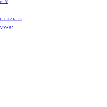
en RI
H DILANTIK
DAIYAH"