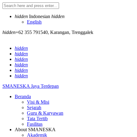
hidden
Indonesian
hidden
English
hidden
+62 355 791540
,
Karangan, Trenggalek
hidden
hidden
hidden
hidden
hidden
hidden
SMANESKA
Jaya Terdepan
Beranda
Visi & Misi
Sejarah
Guru & Karyawan
Tata Tertib
Fasilitas
About SMANESKA
Akademik