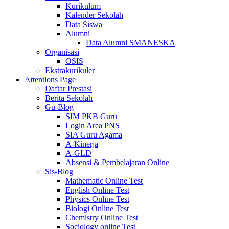
Kurikulum
Kalender Sekolah
Data Siswa
Alumni
Data Alumni SMANESKA
Organisasi
OSIS
Ekstrakurikuler
Attentions Page
Daftar Prestasi
Berita Sekolah
Gu-Blog
SIM PKB Guru
Login Area PNS
SIA Guru Agama
A-Kinerja
A-GLD
Absensi & Pembelajaran Online
Sis-Blog
Mathematic Online Test
English Online Test
Physics Online Test
Biologi Online Test
Chemistry Online Test
Sociology online Test