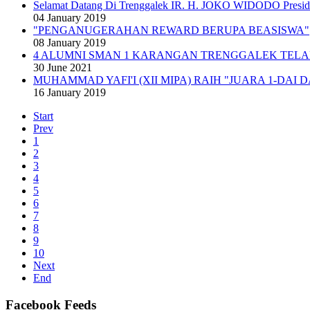
Selamat Datang Di Trenggalek IR. H. JOKO WIDODO Presid
04 January 2019
"PENGANUGERAHAN REWARD BERUPA BEASISWA"
08 January 2019
4 ALUMNI SMAN 1 KARANGAN TRENGGALEK TELA
30 June 2021
MUHAMMAD YAFI'I (XII MIPA) RAIH "JUARA 1-DAI 
16 January 2019
Start
Prev
1
2
3
4
5
6
7
8
9
10
Next
End
Facebook Feeds