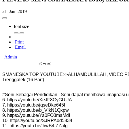
21 Jan 2019
font size
Print
Email
Admin
(0 votes)
SMANESKA TOP YOUTUBE>>ALHAMDULILLAH, VIDEO PEN
Trenggalek (16 Part)
#Seni Sebagai Pendidikan : Seni dapat membawa imajinasi u
6. https://youtu.be/XeJF8GyGUUA
7. https://youtu.be/jqseDke645I
8. https://youtu.be/b_VIkN1Qxpw
9. https://youtu.be/Ya0FO3maMdI
10. https://youtu.be/SJRPAod5834
11. https://youtu.be/fhwB4IZZafg